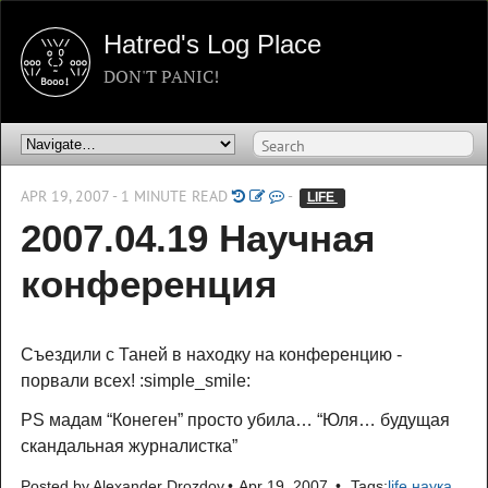
Hatred's Log Place
DON'T PANIC!
APR 19, 2007 - 1 MINUTE READ
-
LIFE 
2007.04.19 Научная
конференция
Съездили с Таней в находку на конференцию -
порвали всех! :simple_smile:
PS мадам “Конеген” просто убила… “Юля… будущая
скандальная журналистка”
Posted by
Alexander Drozdov
Apr 19, 2007
Tags:
life
наука