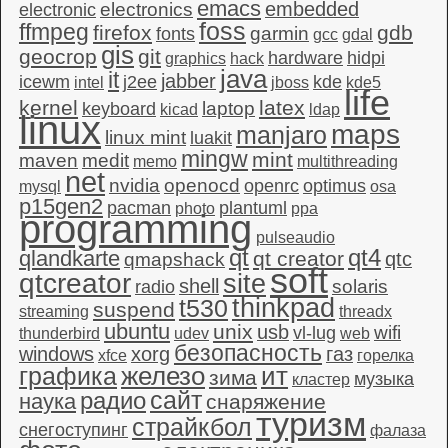
emacs
embedded
electronics
electronic
foss
ffmpeg
firefox
gdb
garmin
fonts
gcc
gdal
gis
geocrop
git
hardware
hidpi
graphics
hack
java
it
jabber
icewm
j2ee
kde
intel
jboss
kde5
life
kernel
latex
laptop
keyboard
kicad
ldap
linux
maps
manjaro
linux mint
luakit
mingw
mint
maven
medit
memo
multithreading
net
nvidia
openocd
openrc
optimus
mysql
osa
p15gen2
pacman
plantuml
photo
ppa
programming
pulseaudio
qt4
qt
qlandkarte
qt creator
qtc
qmapshack
soft
qtcreator
site
shell
solaris
radio
thinkpad
t530
suspend
streaming
threadx
ubuntu
unix
usb
wifi
vl-lug
thunderbird
udev
web
безопасность
windows
xorg
газ
xfce
горелка
графика
железо
ит
зима
музыка
кластер
сайт
радио
наука
снаряжение
туризм
страйкбол
снегоступинг
фалаза