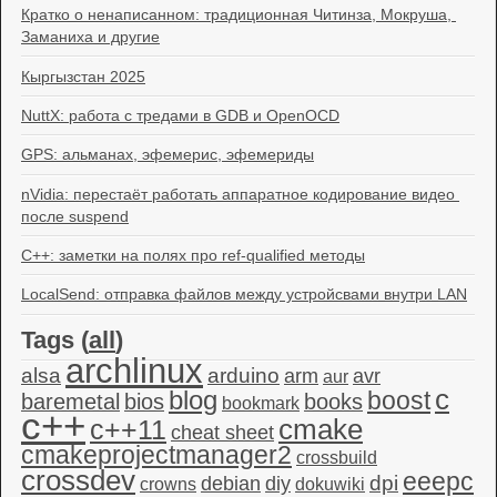
Кратко о ненаписанном: традиционная Читинза, Мокруша, 
Заманиха и другие
Кыргызстан 2025
NuttX: работа с тредами в GDB и OpenOCD
GPS: альманах, эфемерис, эфемериды
nVidia: перестаёт работать аппаратное кодирование видео 
после suspend
C++: заметки на полях про ref-qualified методы
LocalSend: отправка файлов между устройсвами внутри LAN
Tags (
all
)
archlinux
alsa
arduino
arm
avr
aur
c
blog
boost
baremetal
bios
books
bookmark
c++
c++11
cmake
cheat sheet
cmakeprojectmanager2
crossbuild
crossdev
eeepc
dpi
debian
diy
crowns
dokuwiki