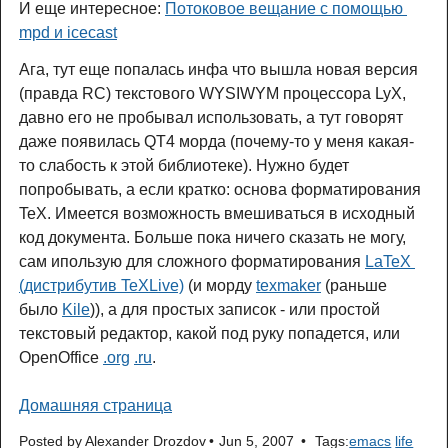
И еще интересное:
Потоковое вещание с помощью 
mpd и icecast
Ага, тут еще попалась инфа что вышла новая версия
(правда RC) текстового WYSIWYM процессора LyX,
давно его не пробывал использовать, а тут говорят
даже появилась QT4 морда (почему-то у меня какая-
то слабость к этой библиотеке). Нужно будет
попробывать, а если кратко: основа форматирования
TeX. Имеется возможность вмешиваться в исходный
код документа. Больше пока ничего сказать не могу,
сам ипользую для сложного форматирования
LaTeX 
(дистрибутив TeXLive)
(и морду
texmaker
(раньше
было
Kile
)), а для простых записок - или простой
текстовый редактор, какой под руку попадется, или
OpenOffice
.org
.ru
.
Домашняя страница
Posted by
Alexander Drozdov
Jun 5, 2007
Tags:
emacs
life