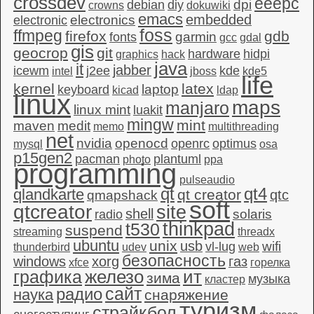
crossdev
eeepc
dpi
debian
diy
crowns
dokuwiki
emacs
embedded
electronics
electronic
foss
ffmpeg
firefox
gdb
garmin
fonts
gcc
gdal
gis
geocrop
git
hardware
hidpi
graphics
hack
java
it
jabber
icewm
j2ee
kde
intel
jboss
kde5
life
kernel
latex
laptop
keyboard
kicad
ldap
linux
maps
manjaro
linux mint
luakit
mingw
mint
maven
medit
memo
multithreading
net
nvidia
openocd
openrc
optimus
mysql
osa
p15gen2
pacman
plantuml
photo
ppa
programming
pulseaudio
qt4
qt
qlandkarte
qt creator
qtc
qmapshack
soft
qtcreator
site
shell
solaris
radio
thinkpad
t530
suspend
streaming
threadx
ubuntu
unix
usb
wifi
vl-lug
thunderbird
udev
web
безопасность
windows
xorg
газ
xfce
горелка
графика
железо
ит
зима
музыка
кластер
сайт
радио
наука
снаряжение
туризм
страйкбол