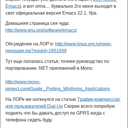
Emacs
), и вот оппа… буквально 2го июня выходит в
свет официальная версия Emacs 22.1. Ура.
Домашняя страница сея чуда:
http://www.gnu.org/software/emacs/
Обсуждение на ЛОР’е:
http://www.linux.org.ru/view-
message.jsp?msgid=1951939
Тут еще попалась статья, точнее руководство по
портированию .NET приложений в Mono:
http://www.mono-
project.com/Guide:_Porting_Winforms_Applications
На ЛОРе же наткнулся на статью
Трафик-компрессор 
для пользователей Dial-Up
Скорее всего попробую
поднять что бы давать доступ по GPRS когда с
телефона сидеть буду.