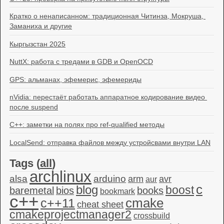
Кратко о ненаписанном: традиционная Читинза, Мокруша, 
Заманиха и другие
Кыргызстан 2025
NuttX: работа с тредами в GDB и OpenOCD
GPS: альманах, эфемерис, эфемериды
nVidia: перестаёт работать аппаратное кодирование видео 
после suspend
C++: заметки на полях про ref-qualified методы
LocalSend: отправка файлов между устройсвами внутри LAN
Tags (
all
)
archlinux
alsa
arduino
arm
avr
aur
c
blog
boost
baremetal
bios
books
bookmark
c++
c++11
cmake
cheat sheet
cmakeprojectmanager2
crossbuild