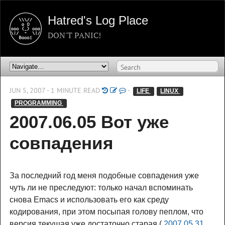
Hatred's Log Place
DON'T PANIC!
JUN 5, 2007 - 1 MINUTE READ
-
LIFE 
LINUX 
PROGRAMMING 
2007.06.05 Вот уже
совпадения
За последний год меня подобные совпадения уже
чуть ли не преследуют: только начал вспоминать
снова Emacs и использовать его как среду
кодирования, при этом посыпая голову пеплом, что
версия текущая уже достаточно старая (
2007.05.31 