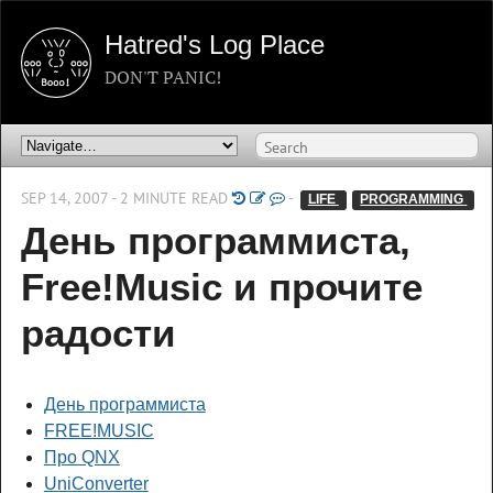
Hatred's Log Place
DON'T PANIC!
SEP 14, 2007 - 2 MINUTE READ
-
LIFE 
PROGRAMMING 
День программиста,
Free!Music и прочите
радости
День программиста
FREE!MUSIC
Про QNX
UniConverter