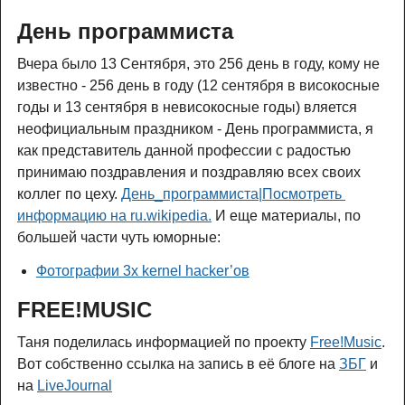
День программиста
Вчера было 13 Сентября, это 256 день в году, кому не
известно - 256 день в году (12 сентября в високосные
годы и 13 сентября в невисокосные годы) вляется
неофициальным праздником - День программиста, я
как представитель данной профессии с радостью
принимаю поздравления и поздравляю всех своих
коллег по цеху.
День_программиста|Посмотреть 
информацию на ru.wikipedia.
И еще материалы, по
большей части чуть юморные:
Фотографии 3х kernel hacker’ов
FREE!MUSIC
Таня поделилась информацией по проекту
Free!Music
.
Вот собственно ссылка на запись в её блоге на
ЗБГ
и
на
LiveJournal