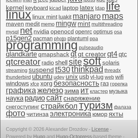
life
kernel
latex
laptop
keyboard
kicad
ldap
linux
maps
manjaro
linux mint
luakit
mingw
mint
maven
medit
memo
multithreading
net
nvidia
openocd
openrc
optimus
mysql
osa
p15gen2
pacman
plantuml
photo
ppa
programming
pulseaudio
qt4
qt
qlandkarte
qt creator
qtc
qmapshack
soft
qtcreator
site
shell
solaris
radio
thinkpad
t530
suspend
streaming
threadx
ubuntu
unix
usb
wifi
vl-lug
thunderbird
udev
web
безопасность
windows
xorg
газ
xfce
горелка
графика
железо
ит
зима
музыка
кластер
сайт
радио
наука
снаряжение
туризм
страйкбол
снегоступинг
фалаза
фото
электроника
яхты
читинза
юмор
Copyright © 2026 Alexander Drozdov -
License
-
Powered by
Hugo
and
Hugo-Octopress
-based theme -