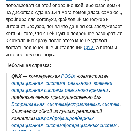
попользоваться этой операционкой, ибо юзая демки
на дискетках куда на 1.44 мега помещалась сама ось,
драйвера для сетевухи, файловый менеджер и
интернет-браузер, понял что данная ось заслуживает
хотя бы того, что с ней нужно подробнее разобраться.
К сожалению сразу после этого мне не удалось
достать полноценные инсталляции
QNX
, а потом и
интерес немного поугас.
Небольшая справка:
QNX
— коммерческая
POSIX
-совместимая
операционная_система_реального_времени|
операционная система реального времени
,
предназначенная преимущественно для
Встраиваемая_система|встраиваемых систем
.
Считается одной из лучших реализаций
концепции
микроядро|микроядерных
операционная_система|операционных систем
.