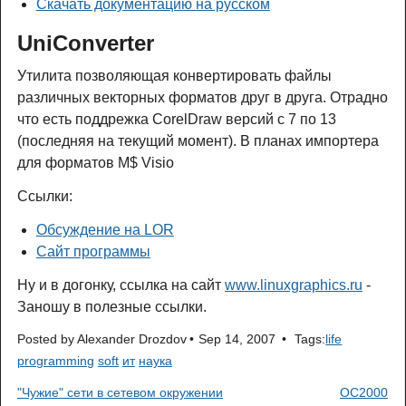
Скачать документацию на русском
UniConverter
Утилита позволяющая конвертировать файлы
различных векторных форматов друг в друга. Отрадно
что есть поддрежка CorelDraw версий с 7 по 13
(последняя на текущий момент). В планах импортера
для форматов M$ Visio
Ссылки:
Обсуждение на LOR
Сайт программы
Ну и в догонку, ссылка на сайт
www.linuxgraphics.ru
-
Заношу в полезные ссылки.
Posted by
Alexander Drozdov
Sep 14, 2007
Tags:
life
programming
soft
ит
наука
"Чужие" сети в сетевом окружении
ОС2000