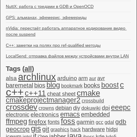
NuttX: работа с тредами в GDB и OpenOCD
GPS: альманах, эфемерис, эфемериды
nVidia: перестаёт работать аппаратное кодирование видео 
после suspend
C++: заметки на полях про ref-qualified методы
LocalSend: отправка файлов между устройсвами внутри LAN
Tags (
all
)
archlinux
alsa
arduino
arm
avr
aur
c
blog
boost
baremetal
bios
books
bookmark
c++
c++11
cmake
cheat sheet
cmakeprojectmanager2
crossbuild
crossdev
eeepc
dpi
debian
diy
crowns
dokuwiki
emacs
embedded
electronics
electronic
foss
ffmpeg
firefox
gdb
garmin
fonts
gcc
gdal
gis
geocrop
git
hardware
hidpi
graphics
hack
java
it
jabber
icewm
j2ee
kde
intel
jboss
kde5