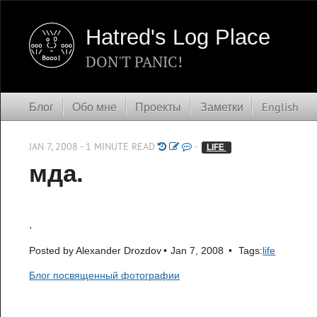
Hatred's Log Place
DON'T PANIC!
Блог
Обо мне
Проекты
Заметки
English
JAN 7, 2008 - 1 MINUTE READ
-
LIFE 
мда.
.
Posted by
Alexander Drozdov
Jan 7, 2008
Tags:
life
Блог посвященный фотографии