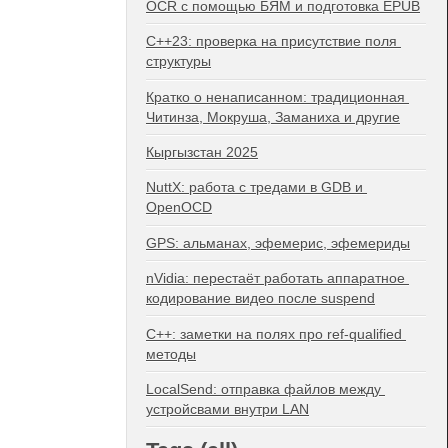
OCR с помощью БЯМ и подготовка EPUB
C++23: проверка на присутствие поля 
структуры
Кратко о ненаписанном: традиционная 
Читинза, Мокруша, Заманиха и другие
Кыргызстан 2025
NuttX: работа с тредами в GDB и 
OpenOCD
GPS: альманах, эфемерис, эфемериды
nVidia: перестаёт работать аппаратное 
кодирование видео после suspend
C++: заметки на полях про ref-qualified 
методы
LocalSend: отправка файлов между 
устройсвами внутри LAN