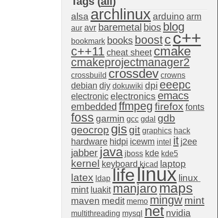
Tags (
all
)
archlinux
alsa
arduino
arm
blog
baremetal
bios
avr
aur
c++
c
boost
books
bookmark
c++11
cmake
cheat sheet
cmakeprojectmanager2
crossdev
crossbuild
crowns
eeepc
dpi
debian
diy
dokuwiki
emacs
electronics
electronic
ffmpeg
firefox
embedded
fonts
foss
gdb
garmin
gcc
gdal
gis
geocrop
git
graphics
hack
it
hardware
hidpi
icewm
j2ee
intel
java
jabber
kde
jboss
kde5
kernel
laptop
keyboard
kicad
linux
life
latex
linux 
ldap
maps
manjaro
mint
luakit
mingw
mint
maven
medit
memo
net
nvidia
multithreading
mysql