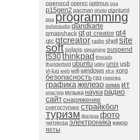
openocd
openrc
optimus
osa
p15gen2
pacman
plantuml
photo
programming
ppa
qlandkarte
pulseaudio
qt4
qt
qt creator
qmapshack
qtcreator
site
qtc
shell
radio
soft
suspend
solaris
streaming
thinkpad
t530
threadx
ubuntu
unix
usb
thunderbird
udev
windows
xorg
wifi
vl-lug
web
xfce
безопасность
газ
горелка
графика
железо
ит
зима
радио
наука
музыка
кластер
сайт
снаряжение
страйкбол
снегоступинг
туризм
фото
фалаза
электроника
читинза
юмор
яхты