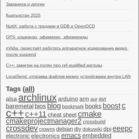
Заманиха и другие
Кыргызстан 2025
NuttX: работа с тредами в GDB и OpenOCD
GPS: альманах, эфемерис, эфемериды
nVidia: перестаёт работать аппаратное кодирование видео 
после suspend
C++: заметки на полях про ref-qualified методы
LocalSend: отправка файлов между устройсвами внутри LAN
Tags (
all
)
archlinux
alsa
arduino
arm
avr
aur
c
blog
boost
baremetal
bios
books
bookmark
c++
c++11
cmake
cheat sheet
cmakeprojectmanager2
crossbuild
crossdev
eeepc
dpi
debian
diy
crowns
dokuwiki
emacs
embedded
electronics
electronic