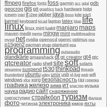
foss
ffmpeg
firefox
gdb
garmin
fonts
gcc
gdal
gis
geocrop
git
hardware
hidpi
graphics
hack
java
it
jabber
icewm
j2ee
kde
intel
jboss
kde5
life
kernel
latex
laptop
keyboard
kicad
ldap
linux
maps
manjaro
linux mint
luakit
mingw
mint
maven
medit
memo
multithreading
net
nvidia
openocd
openrc
optimus
mysql
osa
p15gen2
pacman
plantuml
photo
ppa
programming
pulseaudio
qt4
qt
qlandkarte
qt creator
qtc
qmapshack
soft
qtcreator
site
shell
solaris
radio
thinkpad
t530
suspend
streaming
threadx
ubuntu
unix
usb
wifi
vl-lug
thunderbird
udev
web
безопасность
windows
xorg
газ
xfce
горелка
графика
железо
ит
зима
музыка
кластер
сайт
радио
наука
снаряжение
туризм
страйкбол
снегоступинг
фалаза
фото
электроника
яхты
читинза
юмор