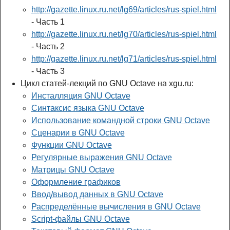
http://gazette.linux.ru.net/lg69/articles/rus-spiel.html
- Часть 1
http://gazette.linux.ru.net/lg70/articles/rus-spiel.html
- Часть 2
http://gazette.linux.ru.net/lg71/articles/rus-spiel.html
- Часть 3
Цикл статей-лекций по GNU Octave на xgu.ru:
Инсталляция GNU Octave
Синтаксис языка GNU Octave
Использование командной строки GNU Octave
Сценарии в GNU Octave
Функции GNU Octave
Регулярные выражения GNU Octave
Матрицы GNU Octave
Оформление графиков
Ввод/вывод данных в GNU Octave
Распределённые вычисления в GNU Octave
Script-файлы GNU Octave