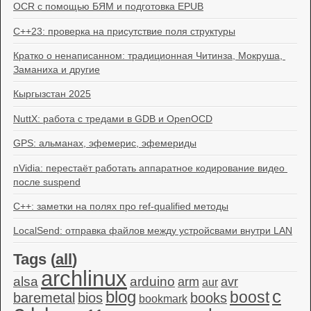
OCR с помощью БЯМ и подготовка EPUB
C++23: проверка на присутствие поля структуры
Кратко о ненаписанном: традиционная Читинза, Мокруша, 
Заманиха и другие
Кыргызстан 2025
NuttX: работа с тредами в GDB и OpenOCD
GPS: альманах, эфемерис, эфемериды
nVidia: перестаёт работать аппаратное кодирование видео 
после suspend
C++: заметки на полях про ref-qualified методы
LocalSend: отправка файлов между устройсвами внутри LAN
Tags (
all
)
archlinux
alsa
arduino
arm
avr
aur
c
blog
boost
baremetal
bios
books
bookmark