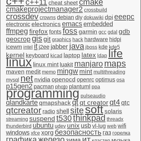
c++
c++11
cmake
cheat sheet
cmakeprojectmanager2
crossbuild
crossdev
eeepc
dpi
debian
diy
crowns
dokuwiki
emacs
embedded
electronics
electronic
foss
ffmpeg
firefox
gdb
garmin
fonts
gcc
gdal
gis
geocrop
git
hardware
hidpi
graphics
hack
java
it
jabber
icewm
j2ee
kde
intel
jboss
kde5
life
kernel
latex
laptop
keyboard
kicad
ldap
linux
maps
manjaro
linux mint
luakit
mingw
mint
maven
medit
memo
multithreading
net
nvidia
openocd
openrc
optimus
mysql
osa
p15gen2
pacman
plantuml
photo
ppa
programming
pulseaudio
qt4
qt
qlandkarte
qt creator
qtc
qmapshack
soft
qtcreator
site
shell
solaris
radio
thinkpad
t530
suspend
streaming
threadx
ubuntu
unix
usb
wifi
vl-lug
thunderbird
udev
web
безопасность
windows
xorg
газ
xfce
горелка
графика
железо
ит
зима
музыка
кластер