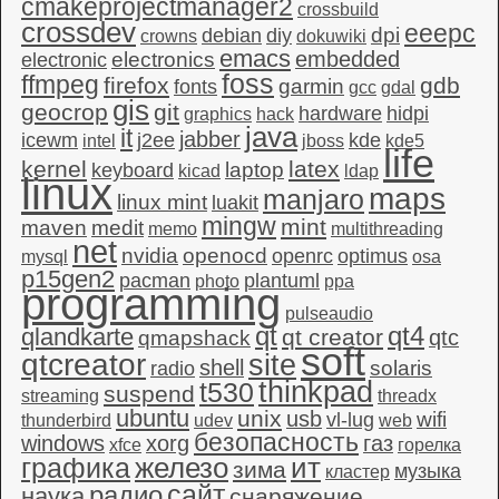
cmakeprojectmanager2
crossbuild
crossdev
eeepc
dpi
debian
diy
crowns
dokuwiki
emacs
embedded
electronics
electronic
foss
ffmpeg
firefox
gdb
garmin
fonts
gcc
gdal
gis
geocrop
git
hardware
hidpi
graphics
hack
java
it
jabber
icewm
j2ee
kde
intel
jboss
kde5
life
kernel
latex
laptop
keyboard
kicad
ldap
linux
maps
manjaro
linux mint
luakit
mingw
mint
maven
medit
memo
multithreading
net
nvidia
openocd
openrc
optimus
mysql
osa
p15gen2
pacman
plantuml
photo
ppa
programming
pulseaudio
qt4
qt
qlandkarte
qt creator
qtc
qmapshack
soft
qtcreator
site
shell
solaris
radio
thinkpad
t530
suspend
streaming
threadx
ubuntu
unix
usb
wifi
vl-lug
thunderbird
udev
web
безопасность
windows
xorg
газ
xfce
горелка
графика
железо
ит
зима
музыка
кластер
сайт
радио
наука
снаряжение