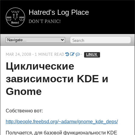
Hatred's Log Place
DON'T PANIC!
MAR 24, 2008 - 1 MINUTE READ
-
LINUX 
Циклические
зависимости KDE и
Gnome
Собственно вот:
http://people.freebsd.org/~adamw/gnome_kde_deps/
Получается, для базовой функциональности KDE