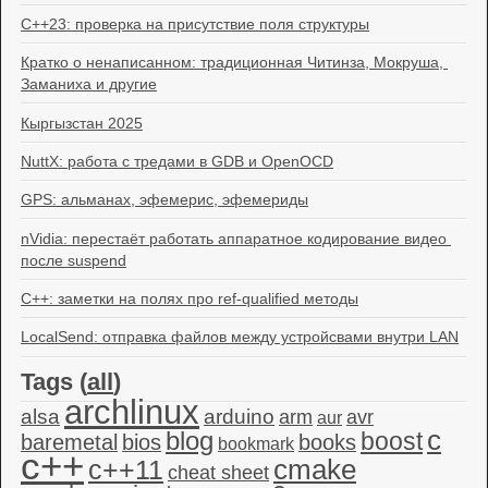
C++23: проверка на присутствие поля структуры
Кратко о ненаписанном: традиционная Читинза, Мокруша, 
Заманиха и другие
Кыргызстан 2025
NuttX: работа с тредами в GDB и OpenOCD
GPS: альманах, эфемерис, эфемериды
nVidia: перестаёт работать аппаратное кодирование видео 
после suspend
C++: заметки на полях про ref-qualified методы
LocalSend: отправка файлов между устройсвами внутри LAN
Tags (
all
)
archlinux
alsa
arduino
arm
avr
aur
c
blog
boost
baremetal
bios
books
bookmark
c++
c++11
cmake
cheat sheet