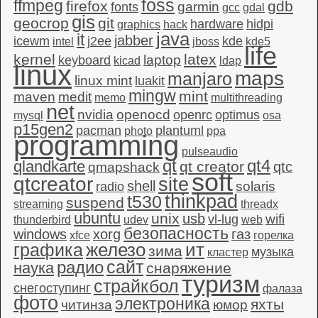
foss
ffmpeg
firefox
gdb
garmin
fonts
gcc
gdal
gis
geocrop
git
hardware
hidpi
graphics
hack
java
it
jabber
icewm
j2ee
kde
intel
jboss
kde5
life
kernel
latex
laptop
keyboard
kicad
ldap
linux
maps
manjaro
linux mint
luakit
mingw
mint
maven
medit
memo
multithreading
net
nvidia
openocd
openrc
optimus
mysql
osa
p15gen2
pacman
plantuml
photo
ppa
programming
pulseaudio
qt4
qt
qlandkarte
qt creator
qtc
qmapshack
soft
qtcreator
site
shell
solaris
radio
thinkpad
t530
suspend
streaming
threadx
ubuntu
unix
usb
wifi
vl-lug
thunderbird
udev
web
безопасность
windows
xorg
газ
xfce
горелка
графика
железо
ит
зима
музыка
кластер
сайт
радио
наука
снаряжение
туризм
страйкбол
снегоступинг
фалаза
фото
электроника
яхты
читинза
юмор