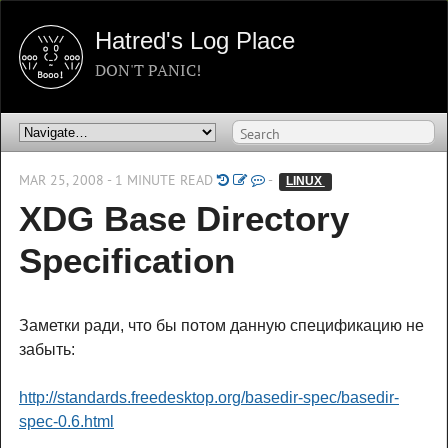
Hatred's Log Place
DON'T PANIC!
MAR 25, 2008 - 1 MINUTE READ
-
LINUX 
XDG Base Directory
Specification
Заметки ради, что бы потом данную спецификацию не
забыть:
http://standards.freedesktop.org/basedir-spec/basedir-
spec-0.6.html