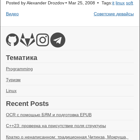
Posted by
Alexander Drozdov
Mar 25, 2008
Tags:
it
linux
soft
Видео
Советские девайсы
Тематика
Programming
Туризм
Linux
Recent Posts
OCR с помощью БЯМ и подготовка EPUB
C++23: проверка на присутствие поля структуры
Кратко о ненаписанном: традиционная Читинза, Мокруша, 