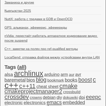
Заманиха и другие
Кыргызстан 2025
NuttX: работа с тредами в GDB и OpenOCD
GPS: альманах, эфемерис, эфемериды
nVidia: перестаёт работать аппаратное кодирование видео 
после suspend
C++: заметки на полях про ref-qualified методы
LocalSend: отправка файлов между устройсвами внутри LAN
Tags (
all
)
archlinux
alsa
arduino
arm
avr
aur
c
blog
boost
baremetal
bios
books
bookmark
c++
c++11
cmake
cheat sheet
cmakeprojectmanager2
crossbuild
crossdev
eeepc
dpi
debian
diy
crowns
dokuwiki
emacs
embedded
electronics
electronic