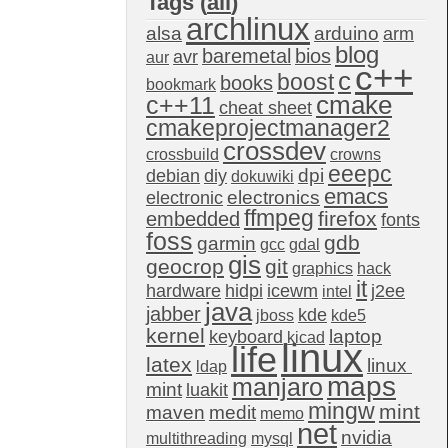
Tags (
all
)
archlinux
alsa
arduino
arm
blog
baremetal
bios
avr
aur
c++
c
boost
books
bookmark
c++11
cmake
cheat sheet
cmakeprojectmanager2
crossdev
crossbuild
crowns
eeepc
dpi
debian
diy
dokuwiki
emacs
electronics
electronic
ffmpeg
firefox
embedded
fonts
foss
gdb
garmin
gcc
gdal
gis
geocrop
git
graphics
hack
it
hardware
hidpi
icewm
j2ee
intel
java
jabber
kde
jboss
kde5
kernel
laptop
keyboard
kicad
linux
life
latex
linux 
ldap
maps
manjaro
mint
luakit
mingw
mint
maven
medit
memo
net
nvidia
multithreading
mysql