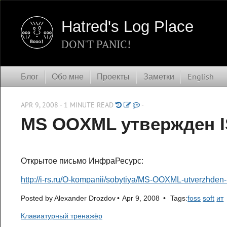
Hatred's Log Place
DON'T PANIC!
Блог
Обо мне
Проекты
Заметки
English
APR 9, 2008 - 1 MINUTE READ
-
MS OOXML утвержден I
Открытое письмо ИнфраРесурс:
http://i-rs.ru/O-kompanii/sobytiya/MS-OOXML-utverzhd
Posted by
Alexander Drozdov
Apr 9, 2008
Tags:
foss
soft
ит
Клавиатурный тренажёр