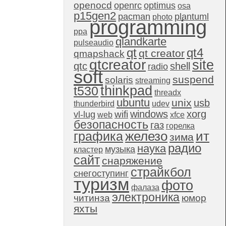
openocd
openrc
optimus
osa
p15gen2
pacman
plantuml
photo
programming
ppa
qlandkarte
pulseaudio
qt4
qt
qt creator
qmapshack
qtcreator
site
qtc
shell
radio
soft
suspend
solaris
streaming
thinkpad
t530
threadx
ubuntu
unix
usb
thunderbird
udev
windows
xorg
wifi
vl-lug
web
xfce
безопасность
газ
горелка
графика
железо
ит
зима
радио
наука
музыка
кластер
сайт
снаряжение
страйкбол
снегоступинг
туризм
фото
фалаза
электроника
читинза
юмор
яхты