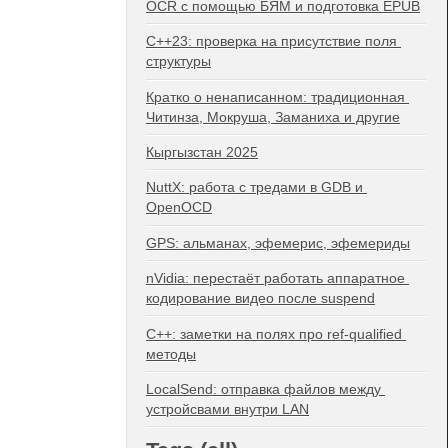
OCR с помощью БЯМ и подготовка EPUB
C++23: проверка на присутствие поля 
структуры
Кратко о ненаписанном: традиционная 
Читинза, Мокруша, Заманиха и другие
Кыргызстан 2025
NuttX: работа с тредами в GDB и 
OpenOCD
GPS: альманах, эфемерис, эфемериды
nVidia: перестаёт работать аппаратное 
кодирование видео после suspend
C++: заметки на полях про ref-qualified 
методы
LocalSend: отправка файлов между 
устройсвами внутри LAN