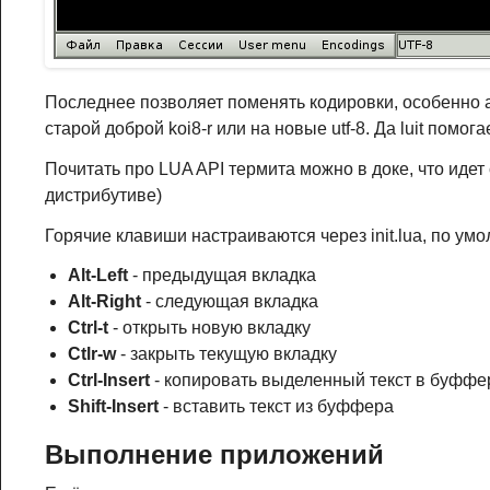
Последнее позволяет поменять кодировки, особенно ак
старой доброй koi8-r или на новые utf-8. Да luit помог
Почитать про LUA API термита можно в доке, что идет с 
дистрибутиве)
Горячие клавиши настраиваются через init.lua, по умо
Alt-Left
- предыдущая вкладка
Alt-Right
- следующая вкладка
Ctrl-t
- открыть новую вкладку
Ctlr-w
- закрыть текущую вкладку
Ctrl-Insert
- копировать выделенный текст в буффе
Shift-Insert
- вставить текст из буффера
Выполнение приложений