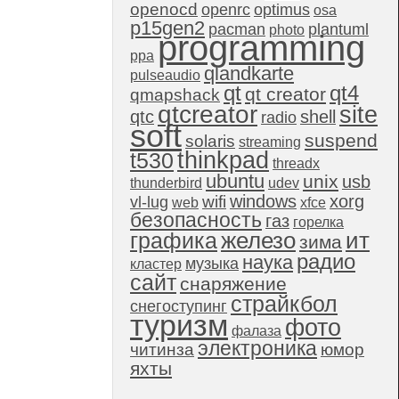
openocd
openrc
optimus
osa
p15gen2
pacman
plantuml
photo
programming
ppa
qlandkarte
pulseaudio
qt4
qt
qt creator
qmapshack
qtcreator
site
qtc
shell
radio
soft
suspend
solaris
streaming
thinkpad
t530
threadx
ubuntu
unix
usb
thunderbird
udev
windows
xorg
wifi
vl-lug
web
xfce
безопасность
газ
горелка
графика
железо
ит
зима
радио
наука
музыка
кластер
сайт
снаряжение
страйкбол
снегоступинг
туризм
фото
фалаза
электроника
читинза
юмор
яхты