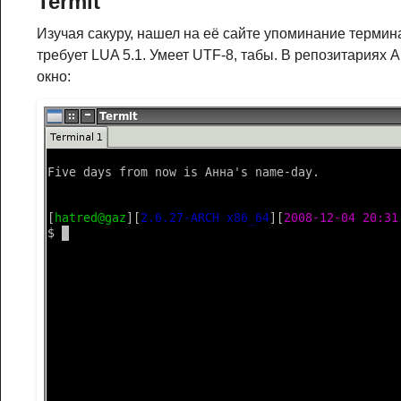
Termit
Изучая сакуру, нашел на её сайте упоминание термина
требует LUA 5.1. Умеет UTF-8, табы. В репозитариях A
окно: