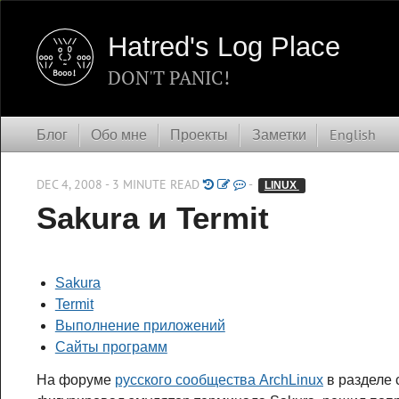
Hatred's Log Place
DON'T PANIC!
Блог
Обо мне
Проекты
Заметки
English
DEC 4, 2008 - 3 MINUTE READ
-
LINUX 
Sakura и Termit
Sakura
Termit
Выполнение приложений
Сайты программ
На форуме
русского сообщества ArchLinux
в разделе 