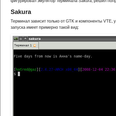
фигурировал эмулятор терминала Sakura, решил поп
Sakura
Терминал зависит только от GTK и компоненты VTE, у
запуска имеет примерно такой вид: