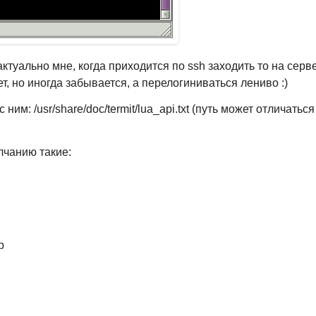
туально мне, когда приходится по ssh заходить то на серв
ает, но иногда забывается, а перелогиниваться лениво :)
ним: /usr/share/doc/termit/lua_api.txt (путь может отличатьс
лчанию такие:
р