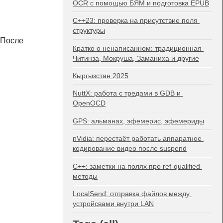
OCR с помощью БЯМ и подготовка EPUB
C++23: проверка на присутствие поля 
структуры
 После
Кратко о ненаписанном: традиционная 
Читинза, Мокруша, Заманиха и другие
Кыргызстан 2025
NuttX: работа с тредами в GDB и 
OpenOCD
GPS: альманах, эфемерис, эфемериды
nVidia: перестаёт работать аппаратное 
кодирование видео после suspend
C++: заметки на полях про ref-qualified 
методы
LocalSend: отправка файлов между 
устройсвами внутри LAN