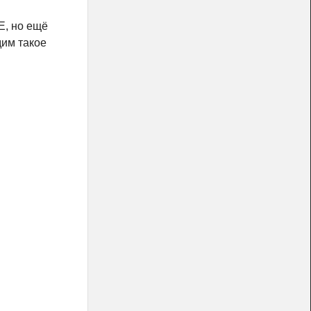
E, но ещё
дим такое