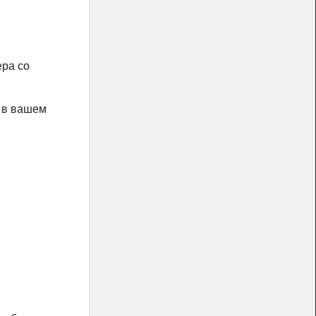
ера со
я в вашем