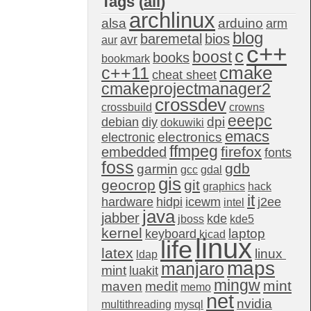
Tags (
all
)
archlinux
alsa
arduino
arm
blog
baremetal
bios
avr
aur
c++
c
boost
books
bookmark
c++11
cmake
cheat sheet
cmakeprojectmanager2
crossdev
crossbuild
crowns
eeepc
dpi
debian
diy
dokuwiki
emacs
electronics
electronic
ffmpeg
firefox
embedded
fonts
foss
gdb
garmin
gcc
gdal
gis
geocrop
git
graphics
hack
it
hardware
hidpi
icewm
j2ee
intel
java
jabber
kde
jboss
kde5
kernel
laptop
keyboard
kicad
linux
life
latex
linux 
ldap
maps
manjaro
mint
luakit
mingw
mint
maven
medit
memo
net
nvidia
multithreading
mysql