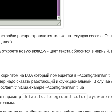
астройки распространяются только на текущую сессию. Ос
 далее)
откроете новую вкладку - цвет текста сбросится в черный, 
криптом на LUA который помещается в ~/.config/termit/init.
имер надо сказать работающий и функциональный. В случае 
termit/init.lua.example ~/.config/termit/init.lua
defaults.foreground_color
те параметр
и укажите то
точным.
ах нормально отображается текст, наблюдаем два новых пун