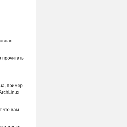
новная
а прочитать
lua, пример
ArchLinux
т что вам
кта меню: