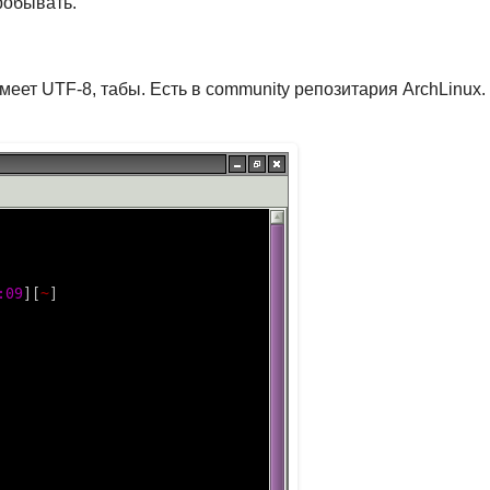
робывать.
меет UTF-8, табы. Есть в community репозитария ArchLinux.