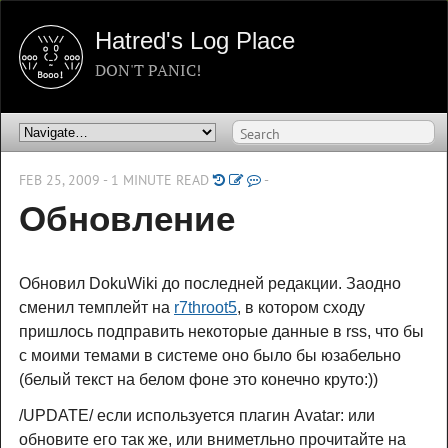
Hatred's Log Place
DON'T PANIC!
FEB 25, 2009 - 1 MINUTE READ
-
Обновление
Обновил DokuWiki до последней редакции. Заодно
сменил темплейт на
r7throot5
, в котором сходу
пришлось подправить некоторые данные в rss, что бы
с моими темами в системе оно было бы юзабельно
(белый текст на белом фоне это конечно круто:))
/UPDATE/ если используется плагин Avatar: или
обновите его так же, или вниметльно прочитайте на