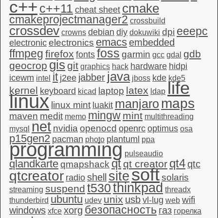
c++
c++11
cmake
cheat sheet
cmakeprojectmanager2
crossbuild
crossdev
eeepc
dpi
debian
diy
crowns
dokuwiki
emacs
embedded
electronics
electronic
foss
ffmpeg
firefox
gdb
garmin
fonts
gcc
gdal
gis
geocrop
git
hardware
hidpi
graphics
hack
java
it
jabber
icewm
j2ee
kde
intel
jboss
kde5
life
kernel
latex
laptop
keyboard
kicad
ldap
linux
maps
manjaro
linux mint
luakit
mingw
mint
maven
medit
memo
multithreading
net
nvidia
openocd
openrc
optimus
mysql
osa
p15gen2
pacman
plantuml
photo
ppa
programming
pulseaudio
qt4
qt
qlandkarte
qt creator
qtc
qmapshack
soft
qtcreator
site
shell
solaris
radio
thinkpad
t530
suspend
streaming
threadx
ubuntu
unix
usb
wifi
vl-lug
thunderbird
udev
web
безопасность
windows
xorg
газ
xfce
горелка