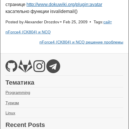
странице
http://www.dokuwiki.org/plugin:avatar
касательно функции isvalidemail()
Posted by
Alexander Drozdov
Feb 25, 2009
Tags:
сайт
nForce4 (CK804) и NCQ
nForce4 (CK804) и NCQ решение проблемы
Тематика
Programming
Туризм
Linux
Recent Posts