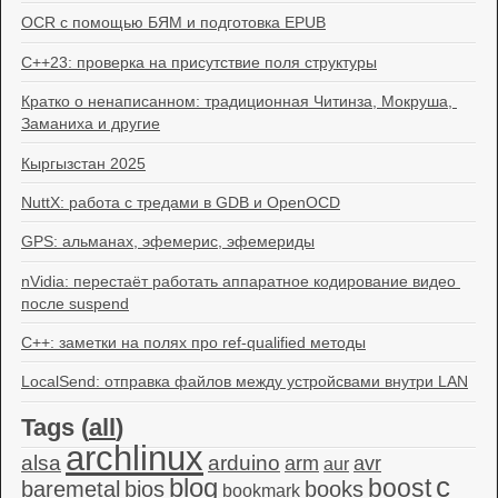
OCR с помощью БЯМ и подготовка EPUB
C++23: проверка на присутствие поля структуры
Кратко о ненаписанном: традиционная Читинза, Мокруша, 
Заманиха и другие
Кыргызстан 2025
NuttX: работа с тредами в GDB и OpenOCD
GPS: альманах, эфемерис, эфемериды
nVidia: перестаёт работать аппаратное кодирование видео 
после suspend
C++: заметки на полях про ref-qualified методы
LocalSend: отправка файлов между устройсвами внутри LAN
Tags (
all
)
archlinux
alsa
arduino
arm
avr
aur
c
blog
boost
baremetal
bios
books
bookmark