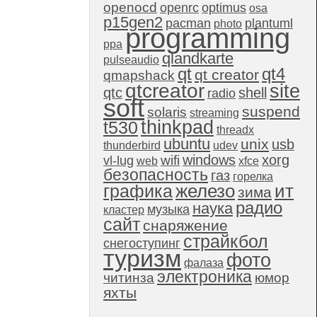
openocd
openrc
optimus
osa
p15gen2
pacman
plantuml
photo
programming
ppa
qlandkarte
pulseaudio
qt4
qt
qt creator
qmapshack
qtcreator
site
qtc
shell
radio
soft
suspend
solaris
streaming
thinkpad
t530
threadx
ubuntu
unix
usb
thunderbird
udev
windows
xorg
wifi
vl-lug
web
xfce
безопасность
газ
горелка
графика
железо
ит
зима
радио
наука
музыка
кластер
сайт
снаряжение
страйкбол
снегоступинг
туризм
фото
фалаза
электроника
читинза
юмор
яхты