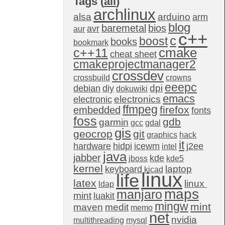
Tags (
all
)
archlinux
alsa
arduino
arm
blog
baremetal
bios
avr
aur
c++
c
boost
books
bookmark
c++11
cmake
cheat sheet
cmakeprojectmanager2
crossdev
crossbuild
crowns
eeepc
dpi
debian
diy
dokuwiki
emacs
electronics
electronic
ffmpeg
firefox
embedded
fonts
foss
gdb
garmin
gcc
gdal
gis
geocrop
git
graphics
hack
it
hardware
hidpi
icewm
j2ee
intel
java
jabber
kde
jboss
kde5
kernel
laptop
keyboard
kicad
linux
life
latex
linux 
ldap
maps
manjaro
mint
luakit
mingw
mint
maven
medit
memo
net
nvidia
multithreading
mysql