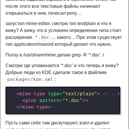
после этого все текстовые файлы начинают
открываться в нем, почесал репу…
запустил mime-editor, смотрю тип text/plain и что я
вижу? А вижу, что в условиях определения типа стоит
*.doc
расширение
… какого… При этом существует
тип application/msword который делает что нужно.
Ползу в /usr/share/mime делаю grep -R ‘*.doc’ ./
Смотрю где упоминается ‘*.doc’ и что теперь я вижу?
Добрые люди из KDE сделали такое в файлике
packages/kde.xml
:
<mime-type
type=
"text/plain"
>
<!-- As d
<glob
pattern=
"*.doc"
/>
</mime-type>
Пусть сами себе там дискутируют, взял и удалил