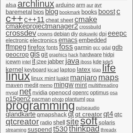
archlinux
alsa
arduino
arm
avr
aur
c
blog
boost
baremetal
bios
books
bookmark
c++
c++11
cmake
cheat sheet
cmakeprojectmanager2
crossbuild
crossdev
eeepc
dpi
debian
diy
crowns
dokuwiki
emacs
embedded
electronics
electronic
foss
ffmpeg
firefox
gdb
garmin
fonts
gcc
gdal
gis
geocrop
git
hardware
hidpi
graphics
hack
java
it
jabber
icewm
j2ee
kde
intel
jboss
kde5
life
kernel
latex
laptop
keyboard
kicad
ldap
linux
maps
manjaro
linux mint
luakit
mingw
mint
maven
medit
memo
multithreading
net
nvidia
openocd
openrc
optimus
mysql
osa
p15gen2
pacman
plantuml
photo
ppa
programming
pulseaudio
qt4
qt
qlandkarte
qt creator
qtc
qmapshack
soft
qtcreator
site
shell
solaris
radio
thinkpad
t530
suspend
streaming
threadx