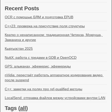
Recent Posts
OCR с помощью БЯМ и подготовка EPUB
C++23: проверка на присутствие поля структуры
Кратко о ненаписанном: традиционная Читинза, Мокруша, 
Заманиха и другие
Кыргызстан 2025
NuttX: работа с тредами в GDB и OpenOCD
GPS: альманах, эфемерис, эфемериды
nVidia: перестаёт работать аппаратное кодирование видео 
после suspend
C++: заметки на полях про ref-qualified методы
LocalSend: отправка файлов между устройсвами внутри LAN
Tags (
all
)