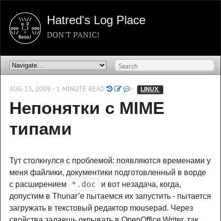
Hatred's Log Place
DON'T PANIC!
AUG 13, 2009 - 1 MINUTE READ
-
LINUX 
Непонятки с MIME
типами
Тут столкнулся с проблемой: появляются временами у
меня файлики, документики подготовленный в ворде
*.doc
с расширением
и вот незадача, когда,
допустим в Thunar’е пытаемся их запустить - пытается
загружать в текстовый редактор mousepad. Через
свойства задаешь окрывать в OpenOffice Writer, так