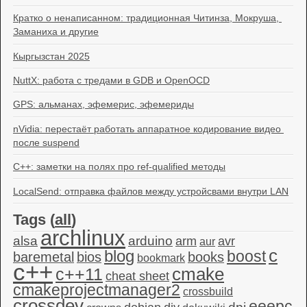
Кратко о ненаписанном: традиционная Читинза, Мокруша, 
Заманиха и другие
Кыргызстан 2025
NuttX: работа с тредами в GDB и OpenOCD
GPS: альманах, эфемерис, эфемериды
nVidia: перестаёт работать аппаратное кодирование видео 
после suspend
C++: заметки на полях про ref-qualified методы
LocalSend: отправка файлов между устройсвами внутри LAN
Tags (
all
)
archlinux
alsa
arduino
arm
avr
aur
c
blog
boost
baremetal
bios
books
bookmark
c++
c++11
cmake
cheat sheet
cmakeprojectmanager2
crossbuild
crossdev
eeepc