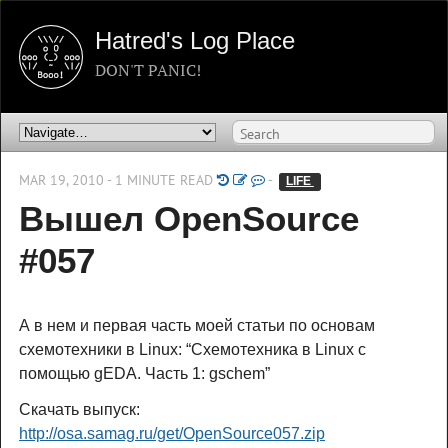
Hatred's Log Place
DON'T PANIC!
MAR 19, 2010 - 1 MINUTE READ
-
LIFE 
Вышел OpenSource
#057
А в нем и первая часть моей статьи по основам
схемотехники в Linux: “Схемотехника в Linux с
помощью gEDA. Часть 1: gschem”
Скачать выпуск:
http://osa.samag.ru/get/OpenSource057.zip