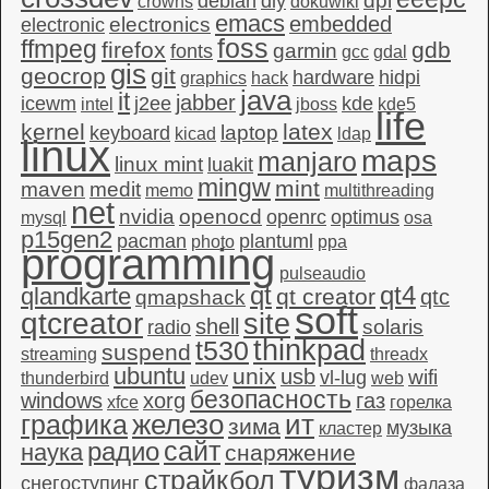
dpi
debian
diy
crowns
dokuwiki
emacs
embedded
electronics
electronic
foss
ffmpeg
firefox
gdb
garmin
fonts
gcc
gdal
gis
geocrop
git
hardware
hidpi
graphics
hack
java
it
jabber
icewm
j2ee
kde
intel
jboss
kde5
life
kernel
latex
laptop
keyboard
kicad
ldap
linux
maps
manjaro
linux mint
luakit
mingw
mint
maven
medit
memo
multithreading
net
nvidia
openocd
openrc
optimus
mysql
osa
p15gen2
pacman
plantuml
photo
ppa
programming
pulseaudio
qt4
qt
qlandkarte
qt creator
qtc
qmapshack
soft
qtcreator
site
shell
solaris
radio
thinkpad
t530
suspend
streaming
threadx
ubuntu
unix
usb
wifi
vl-lug
thunderbird
udev
web
безопасность
windows
xorg
газ
xfce
горелка
графика
железо
ит
зима
музыка
кластер
сайт
радио
наука
снаряжение
туризм
страйкбол
снегоступинг
фалаза