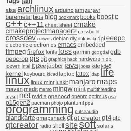
Tags (
all
)
archlinux
alsa
arduino
arm
avr
aur
c
blog
boost
baremetal
bios
books
bookmark
c++
c++11
cmake
cheat sheet
cmakeprojectmanager2
crossbuild
crossdev
eeepc
dpi
debian
diy
crowns
dokuwiki
emacs
embedded
electronics
electronic
foss
ffmpeg
firefox
gdb
garmin
fonts
gcc
gdal
gis
geocrop
git
hardware
hidpi
graphics
hack
java
it
jabber
icewm
j2ee
kde
intel
jboss
kde5
life
kernel
latex
laptop
keyboard
kicad
ldap
linux
maps
manjaro
linux mint
luakit
mingw
mint
maven
medit
memo
multithreading
net
nvidia
openocd
openrc
optimus
mysql
osa
p15gen2
pacman
plantuml
photo
ppa
programming
pulseaudio
qt4
qt
qlandkarte
qt creator
qtc
qmapshack
soft
qtcreator
site
shell
solaris
radio