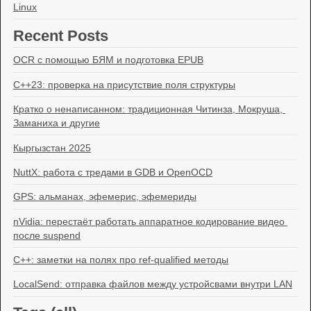
Linux
Recent Posts
OCR с помощью БЯМ и подготовка EPUB
C++23: проверка на присутствие поля структуры
Кратко о ненаписанном: традиционная Читинза, Мокруша, 
Заманиха и другие
Кыргызстан 2025
NuttX: работа с тредами в GDB и OpenOCD
GPS: альманах, эфемерис, эфемериды
nVidia: перестаёт работать аппаратное кодирование видео 
после suspend
C++: заметки на полях про ref-qualified методы
LocalSend: отправка файлов между устройсвами внутри LAN