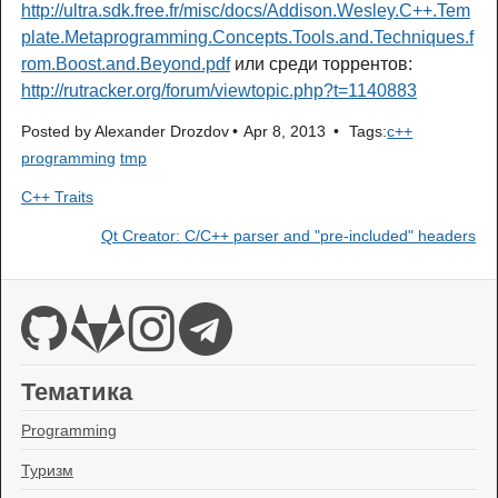
http://ultra.sdk.free.fr/misc/docs/Addison.Wesley.C++.Tem
plate.Metaprogramming.Concepts.Tools.and.Techniques.f
rom.Boost.and.Beyond.pdf
или среди торрентов:
http://rutracker.org/forum/viewtopic.php?t=1140883
Posted by
Alexander Drozdov
Apr 8, 2013
Tags:
c++
programming
tmp
C++ Traits
Qt Creator: C/C++ parser and "pre-included" headers
Тематика
Programming
Туризм