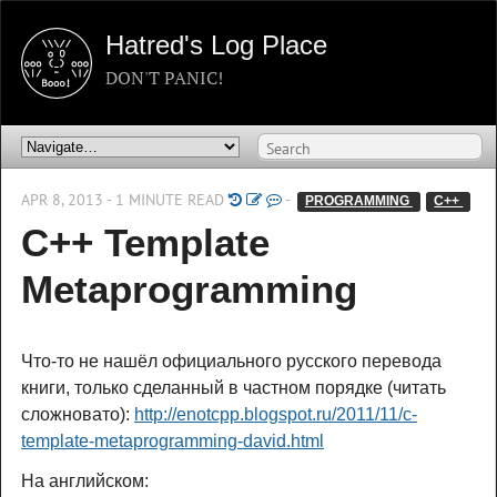
Hatred's Log Place
DON'T PANIC!
APR 8, 2013 - 1 MINUTE READ
-
PROGRAMMING 
C++ 
C++ Template
Metaprogramming
Что-то не нашёл официального русского перевода
книги, только сделанный в частном порядке (читать
сложновато):
http://enotcpp.blogspot.ru/2011/11/c-
template-metaprogramming-david.html
На английском: