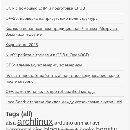
OCR с помощью БЯМ и подготовка EPUB
C++23: проверка на присутствие поля структуры
Кратко о ненаписанном: традиционная Читинза, Мокруша, 
Заманиха и другие
Кыргызстан 2025
NuttX: работа с тредами в GDB и OpenOCD
GPS: альманах, эфемерис, эфемериды
nVidia: перестаёт работать аппаратное кодирование видео 
после suspend
C++: заметки на полях про ref-qualified методы
LocalSend: отправка файлов между устройсвами внутри LAN
Tags (
all
)
archlinux
alsa
arduino
arm
avr
aur
c
blog
boost
baremetal
bios
books