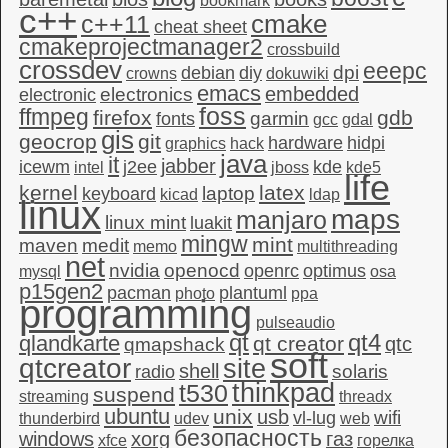
bookmark
c++
c++11
cmake
cheat sheet
cmakeprojectmanager2
crossbuild
crossdev
eeepc
dpi
debian
diy
crowns
dokuwiki
emacs
embedded
electronics
electronic
foss
ffmpeg
firefox
gdb
garmin
fonts
gcc
gdal
gis
geocrop
git
hardware
hidpi
graphics
hack
java
it
jabber
icewm
j2ee
kde
intel
jboss
kde5
life
kernel
latex
laptop
keyboard
kicad
ldap
linux
maps
manjaro
linux mint
luakit
mingw
mint
maven
medit
memo
multithreading
net
nvidia
openocd
openrc
optimus
mysql
osa
p15gen2
pacman
plantuml
photo
ppa
programming
pulseaudio
qt4
qt
qlandkarte
qt creator
qtc
qmapshack
soft
qtcreator
site
shell
solaris
radio
thinkpad
t530
suspend
streaming
threadx
ubuntu
unix
usb
wifi
vl-lug
thunderbird
udev
web
безопасность
windows
xorg
газ
xfce
горелка