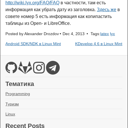
http://wiki.lyx.org/FAQ/FAQ
в частности, там есть
информация как убрать дату из заголовка.
Здесь же
в
совете номер 5 есть информация как копипастить
таблицы из Open- и LibreOffice.
Posted by
Alexander Drozdov
Dec 4, 2013
Tags:
latex
lyx
Android SDK/NDK в Linux Mint
KDevelop 4.6 в Linux Mint
Тематика
Programming
Туризм
Linux
Recent Posts