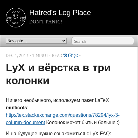
Hatred's Log Place
DON'T PANIC!
DEC 4, 2013 - 1 MINUTE READ
-
LyX и вёрстка в три
колонки
Ничего необычного, используем пакет LaTeX
multicols
:
http://tex.stackexchange.com/questions/78294/lyx-3-
column-document
Колонок может быть и больше :)
И на будущее нужно ознакомиться с LyX FAQ: