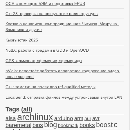
OCR с помощью БЯМ и подготовка EPUB
C++23: проверка на присутствие поля структуры
Кратко о ненаписанном: традиционная Читинза, Мокруша, 
Заманиха и другие
Кыргызстан 2025
NuttX: работа с тредами в GDB и OpenOCD
GPS: альманах, эфемерис, эфемериды
nVidia: перестаёт работать аппаратное кодирование видео 
после suspend
C++: заметки на полях про ref-qualified методы
LocalSend: отправка файлов между устройсвами внутри LAN
Tags (
all
)
archlinux
alsa
arduino
arm
avr
aur
c
blog
boost
baremetal
bios
books
bookmark