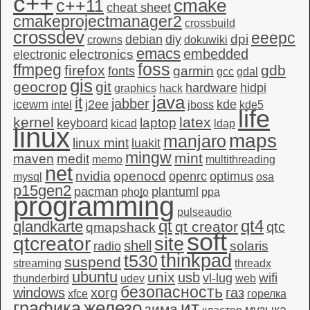
c++
c++11
cmake
cheat sheet
cmakeprojectmanager2
crossbuild
crossdev
eeepc
dpi
debian
diy
crowns
dokuwiki
emacs
embedded
electronics
electronic
foss
ffmpeg
firefox
gdb
garmin
fonts
gcc
gdal
gis
geocrop
git
hardware
hidpi
graphics
hack
java
it
jabber
icewm
j2ee
kde
intel
jboss
kde5
life
kernel
latex
laptop
keyboard
kicad
ldap
linux
maps
manjaro
linux mint
luakit
mingw
mint
maven
medit
memo
multithreading
net
nvidia
openocd
openrc
optimus
mysql
osa
p15gen2
pacman
plantuml
photo
ppa
programming
pulseaudio
qt4
qt
qlandkarte
qt creator
qtc
qmapshack
soft
qtcreator
site
shell
solaris
radio
thinkpad
t530
suspend
streaming
threadx
ubuntu
unix
usb
wifi
vl-lug
thunderbird
udev
web
безопасность
windows
xorg
газ
xfce
горелка
графика
железо
ит
зима
музыка