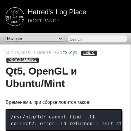
Hatred's Log Place
DON'T PANIC!
AUG 28, 2015 - 1 MINUTE READ
-
LINUX 
PROGRAMMING 
Qt5, OpenGL и
Ubuntu/Mint
Временами, при сборке ловится такое:
collect2: error: ld returned 
1
exit