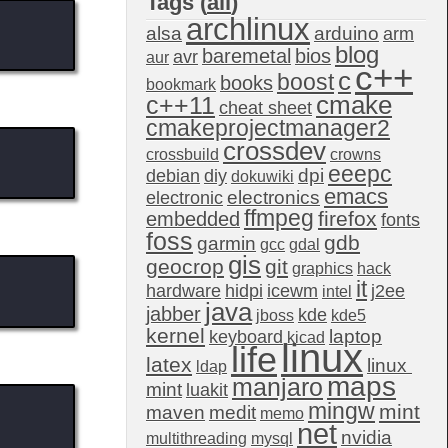
Tags (
all
)
archlinux
alsa
arduino
arm
blog
baremetal
bios
avr
aur
c++
c
boost
books
bookmark
c++11
cmake
cheat sheet
cmakeprojectmanager2
crossdev
crossbuild
crowns
eeepc
dpi
debian
diy
dokuwiki
emacs
electronics
electronic
ffmpeg
firefox
embedded
fonts
foss
gdb
garmin
gcc
gdal
gis
geocrop
git
graphics
hack
it
hardware
hidpi
icewm
j2ee
intel
java
jabber
kde
jboss
kde5
kernel
laptop
keyboard
kicad
linux
life
latex
linux 
ldap
maps
manjaro
mint
luakit
mingw
mint
maven
medit
memo
net
nvidia
multithreading
mysql