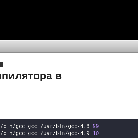
 
пилятора в
r/bin/gcc gcc /usr/bin/gcc-4.8 
99
r/bin/gcc gcc /usr/bin/gcc-4.9 
10