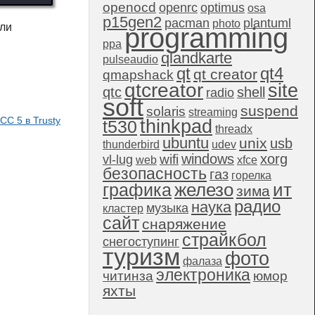
openocd
openrc
optimus
osa
p15gen2
pacman
plantuml
photo
сли
programming
ppa
qlandkarte
pulseaudio
qt4
qt
qt creator
qmapshack
qtcreator
site
qtc
shell
radio
soft
suspend
solaris
streaming
C 5 в Trusty
thinkpad
t530
threadx
ubuntu
unix
usb
thunderbird
udev
windows
xorg
wifi
vl-lug
web
xfce
безопасность
газ
горелка
графика
железо
ит
зима
радио
наука
музыка
кластер
сайт
снаряжение
страйкбол
снегоступинг
туризм
фото
фалаза
электроника
читинза
юмор
яхты