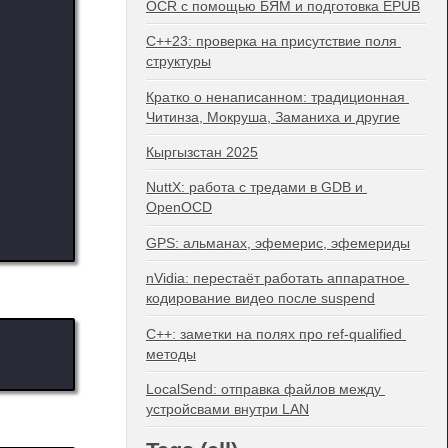
OCR с помощью БЯМ и подготовка EPUB
C++23: проверка на присутствие поля 
структуры
Кратко о ненаписанном: традиционная 
Читинза, Мокруша, Заманиха и другие
Кыргызстан 2025
NuttX: работа с тредами в GDB и 
OpenOCD
GPS: альманах, эфемерис, эфемериды
nVidia: перестаёт работать аппаратное 
кодирование видео после suspend
C++: заметки на полях про ref-qualified 
методы
LocalSend: отправка файлов между 
устройсвами внутри LAN