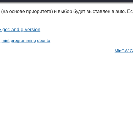
(на основе приоритета) и выбор будет выставлен в auto. Е
e-gcc-and-g-version
x
mint
programming
ubuntu
MinGW GC