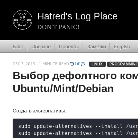
Hatred's Log Place
DON'T PANIC!
Блог
Обо мне
Проекты
Заметки
English
DEC 3, 2015 - 1 MINUTE READ
-
LINUX 
PROGRAMMING
Выбор дефолтного ком
Ubuntu/Mint/Debian
Создать альтернативы:
sudo update-alternatives --install /us
sudo update-alternatives --install /us