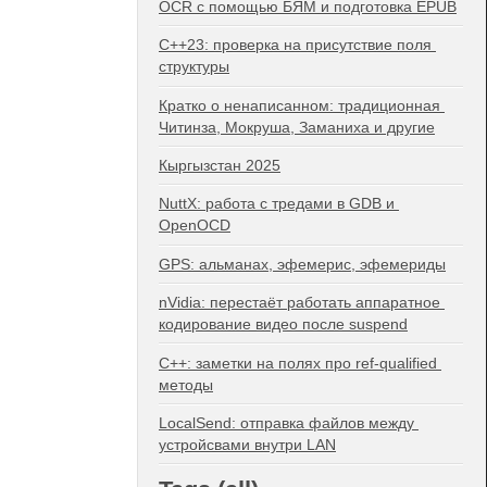
OCR с помощью БЯМ и подготовка EPUB
C++23: проверка на присутствие поля 
структуры
Кратко о ненаписанном: традиционная 
Читинза, Мокруша, Заманиха и другие
Кыргызстан 2025
NuttX: работа с тредами в GDB и 
OpenOCD
GPS: альманах, эфемерис, эфемериды
nVidia: перестаёт работать аппаратное 
кодирование видео после suspend
C++: заметки на полях про ref-qualified 
методы
LocalSend: отправка файлов между 
устройсвами внутри LAN