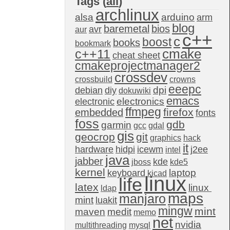
Tags (
all
)
archlinux
alsa
arduino
arm
blog
baremetal
bios
avr
aur
c++
c
boost
books
bookmark
c++11
cmake
cheat sheet
cmakeprojectmanager2
crossdev
crossbuild
crowns
eeepc
dpi
debian
diy
dokuwiki
emacs
electronics
electronic
ffmpeg
firefox
embedded
fonts
foss
gdb
garmin
gcc
gdal
gis
geocrop
git
graphics
hack
it
hardware
hidpi
icewm
j2ee
intel
java
jabber
kde
jboss
kde5
kernel
laptop
keyboard
kicad
linux
life
latex
linux 
ldap
maps
manjaro
mint
luakit
mingw
mint
maven
medit
memo
net
nvidia
multithreading
mysql