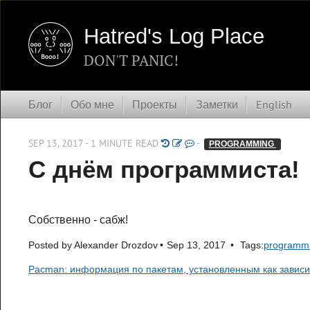
Hatred's Log Place
DON'T PANIC!
Блог
Обо мне
Проекты
Заметки
English
SEP 13, 2017 - 1 MINUTE READ
-
PROGRAMMING 
С днём программиста!
Собственно - сабж!
Posted by
Alexander Drozdov
Sep 13, 2017
Tags:
programm
Pacman: информация по пакетам, установленным как зависи