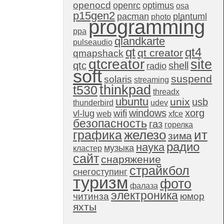
openocd
openrc
optimus
osa
p15gen2
pacman
plantuml
photo
programming
ppa
qlandkarte
pulseaudio
qt4
qt
qt creator
qmapshack
qtcreator
site
qtc
shell
radio
soft
suspend
solaris
streaming
thinkpad
t530
threadx
ubuntu
unix
usb
thunderbird
udev
windows
xorg
wifi
vl-lug
web
xfce
безопасность
газ
горелка
графика
железо
ит
зима
радио
наука
музыка
кластер
сайт
снаряжение
страйкбол
снегоступинг
туризм
фото
фалаза
электроника
читинза
юмор
яхты