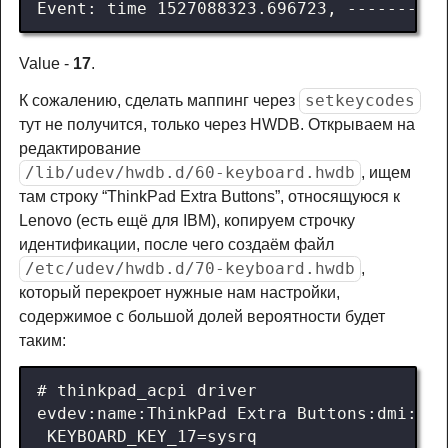
Value -
17
.
setkeycodes
К сожалению, сделать маппинг через
тут не получится, только через HWDB. Открываем на
редактирование
/lib/udev/hwdb.d/60-keyboard.hwdb
, ищем
там строку “ThinkPad Extra Buttons”, относящуюся к
Lenovo (есть ещё для IBM), копируем строчку
идентификации, после чего создаём файл
/etc/udev/hwdb.d/70-keyboard.hwdb
,
который перекроет нужные нам настройки,
содержимое с большой долей вероятности будет
таким: