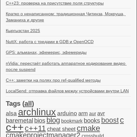
C++23: проверка на присутствие поля структуры
Кратко о ненаписанном: традиционная Читинза, Мокруша, 
Заманиха и другие
Кыргызстан 2025
NuttX: работа с тредами в GDB и OpenOCD
GPS: альманах, эфемерис, эфемериды
nVidia: перестаёт работать аппаратное кодирование видео 
после suspend
C++: заметки на полях про ref-qualified методы
LocalSend: отправка файлов между устройсвами внутри LAN
Tags (
all
)
archlinux
alsa
arduino
arm
avr
aur
c
blog
boost
baremetal
bios
books
bookmark
c++
c++11
cmake
cheat sheet
cmakeprojectmanager2
crossbuild