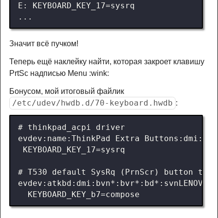
Значит всё пучком!
Теперь ещё наклейку найти, которая закроет клавишу
PrtSc надписью Menu :wink:
Бонусом, мой итоговый файлик
/etc/udev/hwdb.d/70-keyboard.hwdb
: