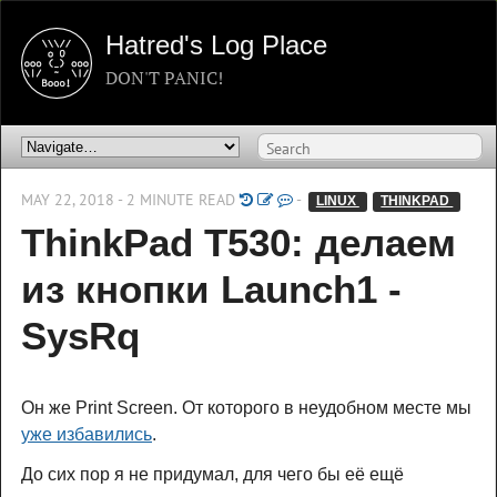
Hatred's Log Place
DON'T PANIC!
MAY 22, 2018 - 2 MINUTE READ
-
LINUX 
THINKPAD 
ThinkPad T530: делаем
из кнопки Launch1 -
SysRq
Он же Print Screen. От которого в неудобном месте мы
уже избавились
.
До сих пор я не придумал, для чего бы её ещё