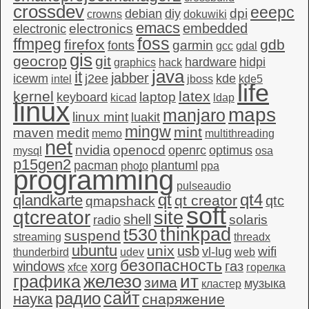
crossdev
eeepc
dpi
debian
diy
crowns
dokuwiki
emacs
embedded
electronics
electronic
foss
ffmpeg
firefox
gdb
garmin
fonts
gcc
gdal
gis
geocrop
git
hardware
hidpi
graphics
hack
java
it
jabber
icewm
j2ee
kde
intel
jboss
kde5
life
kernel
latex
laptop
keyboard
kicad
ldap
linux
maps
manjaro
linux mint
luakit
mingw
mint
maven
medit
memo
multithreading
net
nvidia
openocd
openrc
optimus
mysql
osa
p15gen2
pacman
plantuml
photo
ppa
programming
pulseaudio
qt4
qt
qlandkarte
qt creator
qtc
qmapshack
soft
qtcreator
site
shell
solaris
radio
thinkpad
t530
suspend
streaming
threadx
ubuntu
unix
usb
wifi
vl-lug
thunderbird
udev
web
безопасность
windows
xorg
газ
xfce
горелка
графика
железо
ит
зима
музыка
кластер
сайт
радио
наука
снаряжение