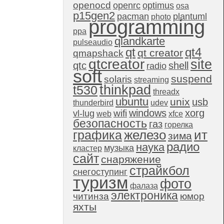
openocd
openrc
optimus
osa
p15gen2
pacman
plantuml
photo
programming
ppa
qlandkarte
pulseaudio
qt4
qt
qt creator
qmapshack
qtcreator
site
qtc
shell
radio
soft
suspend
solaris
streaming
thinkpad
t530
threadx
ubuntu
unix
usb
thunderbird
udev
windows
xorg
wifi
vl-lug
web
xfce
безопасность
газ
горелка
графика
железо
ит
зима
радио
наука
музыка
кластер
сайт
снаряжение
страйкбол
снегоступинг
туризм
фото
фалаза
электроника
читинза
юмор
яхты