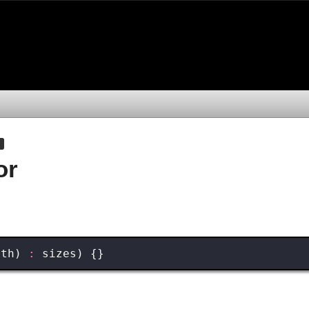
or
gth
)
:
sizes
)
{}