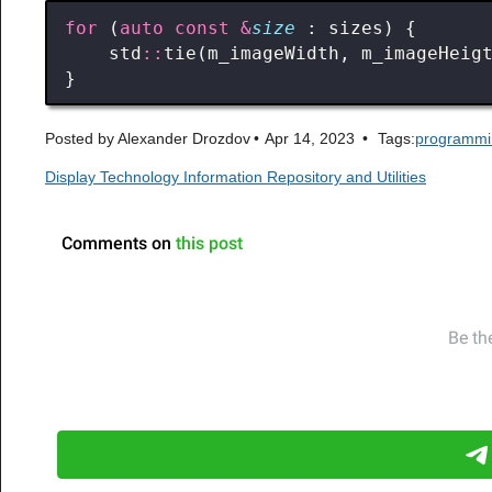
for
(
auto
const
&
size
:
sizes
)
{
std
::
tie
(
m_imageWidth
,
m_imageHeig
}
Posted by
Alexander Drozdov
Apr 14, 2023
Tags:
programmi
Display Technology Information Repository and Utilities