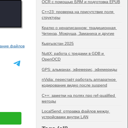
OCR с помощью БЯМ и подготовка EPUB
C++23: проверка на присутствие поля 
структуры
Кратко о ненаписанном: традиционная 
Читинза, Мокруша, Заманиха и другие
Кыргызстан 2025
вание файлов
NuttX: работа с тредами в GDB и 
OpenOCD
GPS: альманах, эфемерис, эфемериды
nVidia: перестаёт работать аппаратное 
кодирование видео после suspend
C++: заметки на полях про ref-qualified 
методы
LocalSend: отправка файлов между 
устройсвами внутри LAN