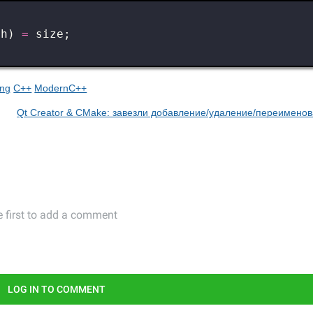
th
)
=
size
;
ng
C++
ModernC++
Qt Creator & CMake: завезли добавление/удаление/переимено