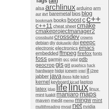
Tags (
all
)
archlinux
alsa
arduino
arm
blog
baremetal
bios
avr
aur
c++
c
boost
books
bookmark
c++11
cmake
cheat sheet
cmakeprojectmanager2
crossdev
crossbuild
crowns
eeepc
dpi
debian
diy
dokuwiki
emacs
electronics
electronic
ffmpeg
firefox
embedded
fonts
foss
gdb
garmin
gcc
gdal
gis
geocrop
git
graphics
hack
it
hardware
hidpi
icewm
j2ee
intel
java
jabber
kde
jboss
kde5
kernel
laptop
keyboard
kicad
linux
life
latex
linux 
ldap
maps
manjaro
mint
luakit
mingw
mint
maven
medit
memo
net
nvidia
multithreading
mysql