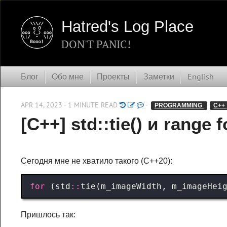
Hatred's Log Place
DON'T PANIC!
Блог
Обо мне
Проекты
Заметки
English
APR 14, 2023 - 1 MINUTE READ
-
PROGRAMMING 
C++ 
[C++] std::tie() и range f
Сегодня мне не хватило такого (C++20):
for
(
std
::
tie
(
m_imageWidth
,
m_imageHei
Пришлось так: