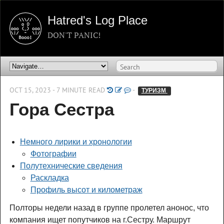
Hatred's Log Place
DON'T PANIC!
OCT 15, 2023 - 7 MINUTE READ
-
ТУРИЗМ 
Гора Сестра
Немного лирики и хронологии
Фотографии
Полутехнические сведения
Раскладка
Профиль высот и километраж
Полторы недели назад в группе пролетел анонос, что
компания ищет попутчиков на г.Сестру. Маршрут