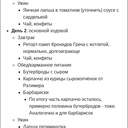
Ужин
Яичная лапша в томатном (уточнить) соусе с
сарделькой
Чай, конфеты
День 2
: основной ходовой
Завтрак
Реторт-пакет Кронидов Греча с котлетой,
нормально, долгоиграюще
Чай, конфеты
Обед/карманное питание
Бутерброды с сыром
Карпаччо из курицы сырокопчёное от
Ратимира
Барбариски
По итогу часть карпаччо осталось,
примерно половина бутербродов - тоже.
Аналогично и для барбарисок
Ужин
Лапша пятиминутка