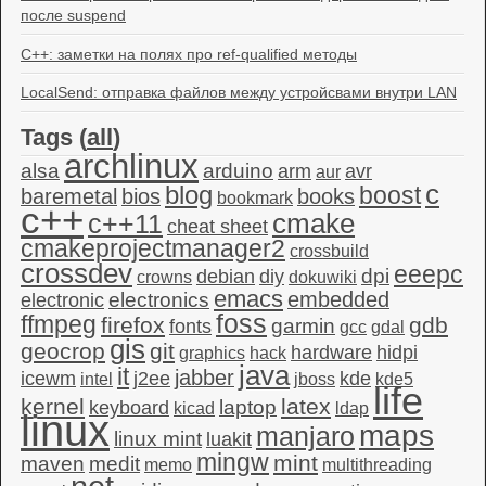
после suspend
C++: заметки на полях про ref-qualified методы
LocalSend: отправка файлов между устройсвами внутри LAN
Tags (
all
)
archlinux
alsa
arduino
arm
avr
aur
c
blog
boost
baremetal
bios
books
bookmark
c++
c++11
cmake
cheat sheet
cmakeprojectmanager2
crossbuild
crossdev
eeepc
dpi
debian
diy
crowns
dokuwiki
emacs
embedded
electronics
electronic
foss
ffmpeg
firefox
gdb
garmin
fonts
gcc
gdal
gis
geocrop
git
hardware
hidpi
graphics
hack
java
it
jabber
icewm
j2ee
kde
intel
jboss
kde5
life
kernel
latex
laptop
keyboard
kicad
ldap
linux
maps
manjaro
linux mint
luakit
mingw
mint
maven
medit
memo
multithreading