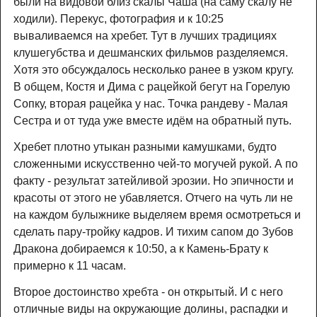
были на видовой близ скалы Чаша (на саму скалу не
ходили). Перекус, фотография и к 10:25
вываливаемся на хребет. Тут в лучших традициях
клушегубства и дешманских фильмов разделяемся.
Хотя это обсуждалось несколько ранее в узком кругу.
В общем, Костя и Дима с рацейкой бегут на Горелую
Сопку, вторая рацейка у нас. Точка рандеву - Малая
Сестра и от туда уже вместе идём на обратный путь.
Хребет плотно утыкан разными камушками, будто
сложенными искусственно чей-то могучей рукой. А по
факту - результат затейливой эрозии. Но эпичности и
красоты от этого не убавляется. Отчего на чуть ли не
на каждом булыжнике выделяем время осмотреться и
сделать пару-тройку кадров. И тихим сапом до Зубов
Дракона добираемся к 10:50, а к Камень-Брату к
примерно к 11 часам.
Второе достоинство хребта - он открытый. И с него
отличные виды на окружающие долины, распадки и