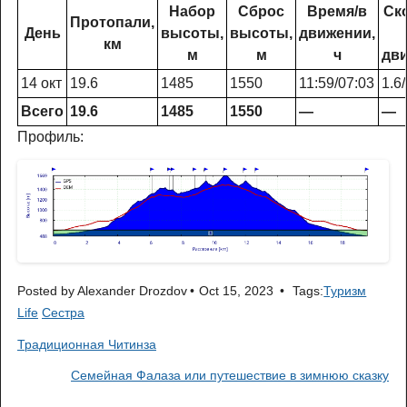
Набор
Сброс
Время/в
Ск
Протопали,
День
высоты,
высоты,
движении,
км
м
м
ч
дви
14 окт
19.6
1485
1550
11:59/07:03
1.6/
Всего
19.6
1485
1550
—
—
Профиль:
Posted by
Alexander Drozdov
Oct 15, 2023
Tags:
Туризм
Life
Сестра
Традиционная Читинза
Семейная Фалаза или путешествие в зимнюю сказку