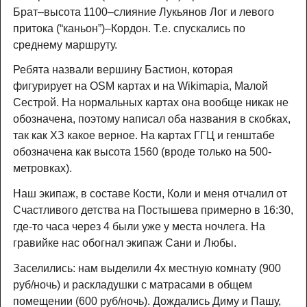
Брат–высота 1100–слияние Лукьянов Лог и левого
притока (“каньон”)–Кордон. Т.е. спускались по
среднему маршруту.
Ребята назвали вершину Бастион, которая
фигурирует на OSM картах и на Wikimapia, Малой
Сестрой. На нормальных картах она вообще никак не
обозначена, поэтому написал оба названия в скобках,
так как ХЗ какое верное. На картах ГГЦ и генштабе
обозначена как высота 1560 (вроде только на 500-
метровках).
Наш экипаж, в составе Кости, Коли и меня отчалил от
Счастливого детства на Постышева примерно в 16:30,
где-то часа через 4 были уже у места ночлега. На
гравийке нас обогнал экипаж Сани и Любы.
Заселились: нам выделили 4х местную комнату (900
руб/ночь) и раскладушки с матрасами в общем
помещении (600 руб/ночь). Дождались Диму и Пашу,