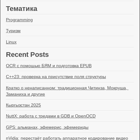
Тематика
Programming
Туризм
Linux
Recent Posts
OCR с помощью БЯМ и подготовка EPUB
C++23: проверка на присутствие поля структуры
Кратко о ненаписанном: традиционная Читинза, Мокруша, 
Заманиха и другие
Кыргызстан 2025
NuttX: работа с тредами в GDB и OpenOCD
GPS: альманах, эфемерис, эфемериды
nVidia: перестаёт работать аппаратное кодирование видео 