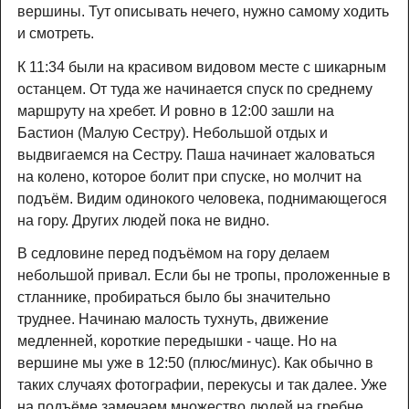
вершины. Тут описывать нечего, нужно самому ходить
и смотреть.
К 11:34 были на красивом видовом месте с шикарным
останцем. От туда же начинается спуск по среднему
маршруту на хребет. И ровно в 12:00 зашли на
Бастион (Малую Сестру). Небольшой отдых и
выдвигаемся на Сестру. Паша начинает жаловаться
на колено, которое болит при спуске, но молчит на
подъём. Видим одинокого человека, поднимающегося
на гору. Других людей пока не видно.
В седловине перед подъёмом на гору делаем
небольшой привал. Если бы не тропы, проложенные в
стланнике, пробираться было бы значительно
труднее. Начинаю малость тухнуть, движение
медленней, короткие передышки - чаще. Но на
вершине мы уже в 12:50 (плюс/минус). Как обычно в
таких случаях фотографии, перекусы и так далее. Уже
на подъёме замечаем множество людей на гребне