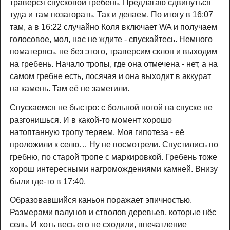
траверся спусковой гребень. Предлагаю сдвинуться
туда и там позагорать. Так и делаем. По итогу в 16:07
там, а в 16:22 случайно Коля включает WA и получаем
голосовое, мол, нас не ждите - спускайтесь. Немного
поматерясь, не без этого, траверсим склон и выходим
на гребень. Начало тропы, где она отмечена - нет, а на
самом гребне есть, лосячая и она выходит в аккурат
на камень. Там её не заметили.
Спускаемся не быстро: с больной ногой на спуске не
разгонишься. И в какой-то момент хорошо
натоптанную тропу теряем. Моя гипотеза - её
проложили к селю… Ну не посмотрели. Спустились по
гребню, по старой тропе с маркировкой. Гребень тоже
хорош интересными нагромождениями камней. Внизу
были где-то в 17:40.
Образовавшийся каньон поражает эпичностью.
Размерами валунов и стволов деревьев, которые нёс
сель. И хоть весь его не сходили, впечатление