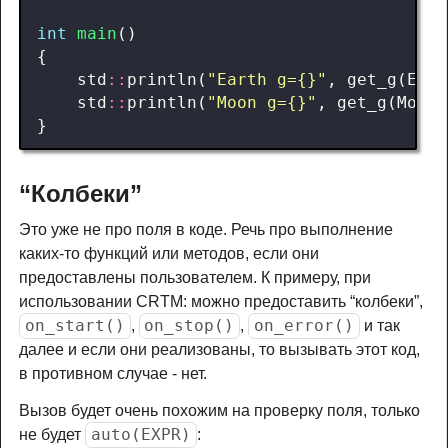
int
main
()
{
std
::
println
(
"Earth g={}"
,
get_g
(
Eart
std
::
println
(
"Moon g={}"
,
get_g
(
Moon
{
}
“Колбеки”
Это уже не про поля в коде. Речь про выполнение
каких-то функций или методов, если они
предоставлены пользователем. К примеру, при
использовании CRTM: можно предоставить “колбеки”,
on_start()
on_stop()
on_error()
,
,
и так
далее и если они реализованы, то вызывать этот код,
в противном случае - нет.
Вызов будет очень похожим на проверку поля, только
auto(EXPR)
не будет
: