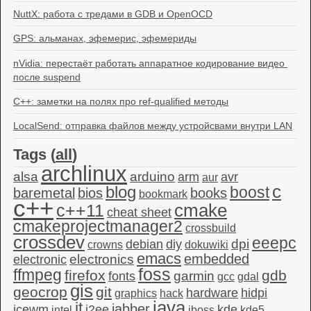
NuttX: работа с тредами в GDB и OpenOCD
GPS: альманах, эфемерис, эфемериды
nVidia: перестаёт работать аппаратное кодирование видео 
после suspend
C++: заметки на полях про ref-qualified методы
LocalSend: отправка файлов между устройсвами внутри LAN
Tags (
all
)
archlinux
alsa
arduino
arm
avr
aur
c
blog
boost
baremetal
bios
books
bookmark
c++
c++11
cmake
cheat sheet
cmakeprojectmanager2
crossbuild
crossdev
eeepc
dpi
debian
diy
crowns
dokuwiki
emacs
embedded
electronics
electronic
foss
ffmpeg
firefox
gdb
garmin
fonts
gcc
gdal
gis
geocrop
git
hardware
hidpi
graphics
hack
java
it
jabber
icewm
j2ee
kde
intel
jboss
kde5