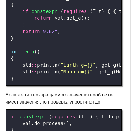
{
if
constexpr
(
requires
(
T
t
)
{
{
t
.
ge
return
val
.
get_g
();
}
return
9.82f
;
}
int
main
()
{
std
::
println
(
"Earth g={}"
,
get_g
(
Eart
std
::
println
(
"Moon g={}"
,
get_g
(
Moon
{
}
Если же тип возвращаемого значения вообще не
имеет значения, то проверка упростится до:
if
constexpr
(
requires
(
T
t
)
{
t
.
do_proce
val
.
do_process
();
}