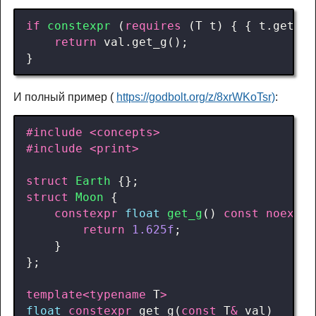
if
constexpr
(
requires
(
T
t
)
{
{
t
.
get_g
(
return
val
.
get_g
();
}
И полный пример (
https://godbolt.org/z/8xrWKoTsr)
:
#include
<concepts>
#include
<print>
struct
Earth
{};
struct
Moon
{
constexpr
float
get_g
()
const
noexcep
return
1.625f
;
}
};
template
<
typename
T
>
float
constexpr
get_g
(
const
T
&
val
)