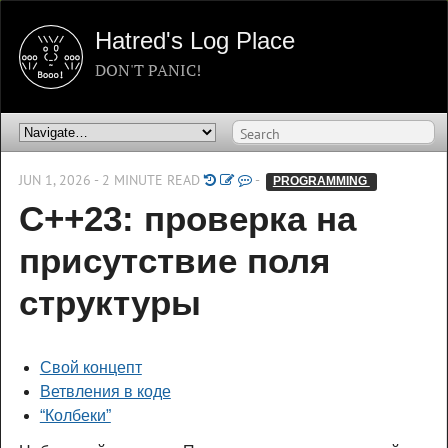
Hatred's Log Place
DON'T PANIC!
JUN 1, 2026 - 2 MINUTE READ
-
PROGRAMMING 
C++23: проверка на
присутствие поля
структуры
Свой концепт
Ветвления в коде
“Колбеки”