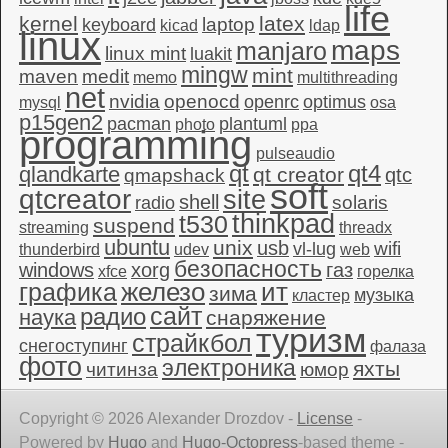
life
kernel
latex
laptop
keyboard
kicad
ldap
linux
maps
manjaro
linux mint
luakit
mingw
mint
maven
medit
memo
multithreading
net
nvidia
openocd
openrc
optimus
mysql
osa
p15gen2
pacman
plantuml
photo
ppa
programming
pulseaudio
qt4
qt
qlandkarte
qt creator
qtc
qmapshack
soft
qtcreator
site
shell
solaris
radio
thinkpad
t530
suspend
streaming
threadx
ubuntu
unix
usb
wifi
vl-lug
thunderbird
udev
web
безопасность
windows
xorg
газ
xfce
горелка
графика
железо
ит
зима
музыка
кластер
сайт
радио
наука
снаряжение
туризм
страйкбол
снегоступинг
фалаза
фото
электроника
яхты
читинза
юмор
Copyright © 2026 Alexander Drozdov -
License
-
Powered by
Hugo
and
Hugo-Octopress
-based theme -