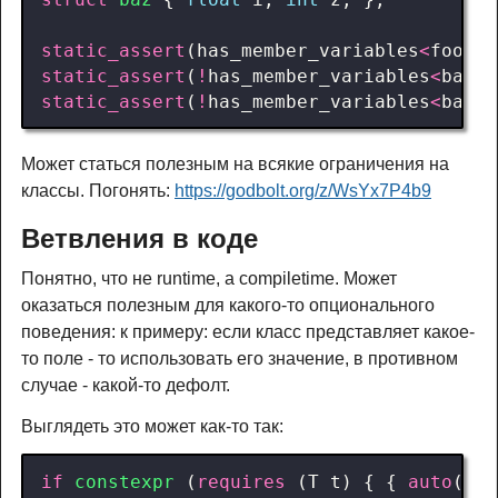
static_assert
(
has_member_variables
<
foo
>
);
static_assert
(
!
has_member_variables
<
bar
>
)
static_assert
(
!
has_member_variables
<
baz
>
)
Может статься полезным на всякие ограничения на
классы. Погонять:
https://godbolt.org/z/WsYx7P4b9
Ветвления в коде
Понятно, что не runtime, а compiletime. Может
оказаться полезным для какого-то опционального
поведения: к примеру: если класс представляет какое-
то поле - то использовать его значение, в противном
случае - какой-то дефолт.
Выглядеть это может как-то так:
if
constexpr
(
requires
(
T
t
)
{
{
auto
(
t
.
g