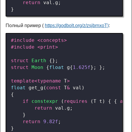
return
val
.
g
;
}
Полный пример (
https://godbolt.org/z/zsjbrnxoT)
:
#include
<concepts>
#include
<print>
struct
Earth
{};
struct
Moon
{
float
g
{
1.625f
};
};
template
<
typename
T
>
float
get_g
(
const
T
&
val
)
{
if
constexpr
(
requires
(
T
t
)
{
{
auto
return
val
.
g
;
}
return
9.82f
;
}