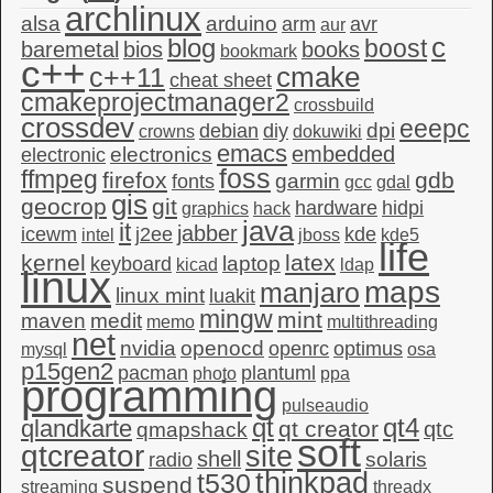
archlinux
alsa
arduino
arm
avr
aur
c
blog
boost
baremetal
bios
books
bookmark
c++
c++11
cmake
cheat sheet
cmakeprojectmanager2
crossbuild
crossdev
eeepc
dpi
debian
diy
crowns
dokuwiki
emacs
embedded
electronics
electronic
foss
ffmpeg
firefox
gdb
garmin
fonts
gcc
gdal
gis
geocrop
git
hardware
hidpi
graphics
hack
java
it
jabber
icewm
j2ee
kde
intel
jboss
kde5
life
kernel
latex
laptop
keyboard
kicad
ldap
linux
maps
manjaro
linux mint
luakit
mingw
mint
maven
medit
memo
multithreading
net
nvidia
openocd
openrc
optimus
mysql
osa
p15gen2
pacman
plantuml
photo
ppa
programming
pulseaudio
qt4
qt
qlandkarte
qt creator
qtc
qmapshack
soft
qtcreator
site
shell
solaris
radio
thinkpad
t530
suspend
streaming
threadx