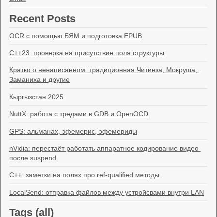
Recent Posts
OCR с помощью БЯМ и подготовка EPUB
C++23: проверка на присутствие поля структуры
Кратко о ненаписанном: традиционная Читинза, Мокруша, 
Заманиха и другие
Кыргызстан 2025
NuttX: работа с тредами в GDB и OpenOCD
GPS: альманах, эфемерис, эфемериды
nVidia: перестаёт работать аппаратное кодирование видео 
после suspend
C++: заметки на полях про ref-qualified методы
LocalSend: отправка файлов между устройсвами внутри LAN
Tags (
all
)