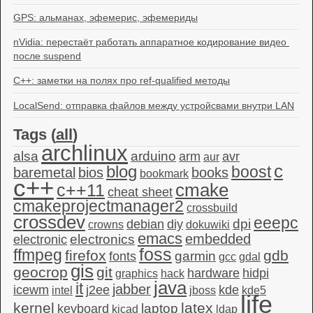
GPS: альманах, эфемерис, эфемериды
nVidia: перестаёт работать аппаратное кодирование видео 
после suspend
C++: заметки на полях про ref-qualified методы
LocalSend: отправка файлов между устройсвами внутри LAN
Tags (
all
)
archlinux
alsa
arduino
arm
avr
aur
c
blog
boost
baremetal
bios
books
bookmark
c++
c++11
cmake
cheat sheet
cmakeprojectmanager2
crossbuild
crossdev
eeepc
dpi
debian
diy
crowns
dokuwiki
emacs
embedded
electronics
electronic
foss
ffmpeg
firefox
gdb
garmin
fonts
gcc
gdal
gis
geocrop
git
hardware
hidpi
graphics
hack
java
it
jabber
icewm
j2ee
kde
intel
jboss
kde5
life
kernel
latex
laptop
keyboard
kicad
ldap