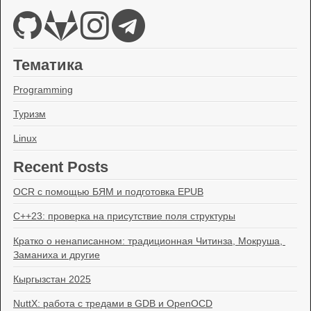
Тематика
Programming
Туризм
Linux
Recent Posts
OCR с помощью БЯМ и подготовка EPUB
C++23: проверка на присутствие поля структуры
Кратко о ненаписанном: традиционная Читинза, Мокруша, 
Заманиха и другие
Кыргызстан 2025
NuttX: работа с тредами в GDB и OpenOCD