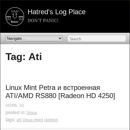
Hatred's Log Place
DON'T PANIC!
Tag: Ati
Linux Mint Petra и встроенная 
ATI/AMD RS880 [Radeon HD 4250]
НОЯБ.
22
linux
posted in:
ati
linux mint
radeon
tags: