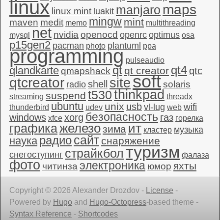
linux
maps
manjaro
linux mint
luakit
mingw
mint
maven
medit
memo
multithreading
net
nvidia
openocd
openrc
optimus
mysql
osa
p15gen2
pacman
plantuml
photo
ppa
programming
pulseaudio
qt4
qt
qlandkarte
qt creator
qtc
qmapshack
soft
qtcreator
site
shell
solaris
radio
thinkpad
t530
suspend
streaming
threadx
ubuntu
unix
usb
wifi
vl-lug
thunderbird
udev
web
безопасность
windows
xorg
газ
xfce
горелка
графика
железо
ит
зима
музыка
кластер
сайт
радио
наука
снаряжение
туризм
страйкбол
снегоступинг
фалаза
фото
электроника
яхты
читинза
юмор
Copyright © 2026 Alexander Drozdov -
License
-
Powered by
Hugo
and
Hugo-Octopress
-based theme -
Syntax Reference
-
Shortcodes