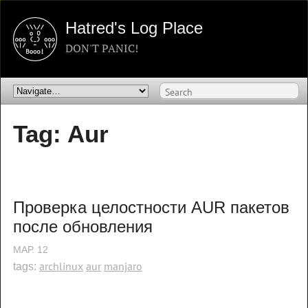
Hatred's Log Place
DON'T PANIC!
Tag: Aur
Проверка целостности AUR пакетов 
после обновления
МАР.
12
archlinux
aur
manjaro
tags: