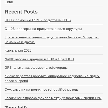
Linux
Recent Posts
OCR с помощью БЯМ и подготовка EPUB
C++23: проверка на присутствие поля структуры
Кратко о ненаписанном: традиционная Читинза, Мокруша, 
Заманиха и другие
Кыргызстан 2025
NuttX: работа с тредами в GDB и OpenOCD
GPS: альманах, эфемерис, эфемериды
nVidia: перестаёт работать аппаратное кодирование видео 
после suspend
C++: заметки на полях про ref-qualified методы
LocalSend: отправка файлов между устройсвами внутри LAN
Tags (
all
)