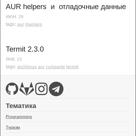
AUR helpers  и  отладочные данные
ИЮН.
29
aur
manjaro
tags:
Termit 2.3.0
ЯНВ.
23
archlinux
aur
curlpaste
termit
tags:
Тематика
Programming
Туризм