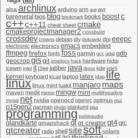
archlinux
alsa
arduino
arm
avr
aur
c
blog
boost
baremetal
bios
books
bookmark
c++
c++11
cmake
cheat sheet
cmakeprojectmanager2
crossbuild
crossdev
eeepc
dpi
debian
diy
crowns
dokuwiki
emacs
embedded
electronics
electronic
foss
ffmpeg
firefox
gdb
garmin
fonts
gcc
gdal
gis
geocrop
git
hardware
hidpi
graphics
hack
java
it
jabber
icewm
j2ee
kde
intel
jboss
kde5
life
kernel
latex
laptop
keyboard
kicad
ldap
linux
maps
manjaro
linux mint
luakit
mingw
mint
maven
medit
memo
multithreading
net
nvidia
openocd
openrc
optimus
mysql
osa
p15gen2
pacman
plantuml
photo
ppa
programming
pulseaudio
qt4
qt
qlandkarte
qt creator
qtc
qmapshack
soft
qtcreator
site
shell
solaris
radio