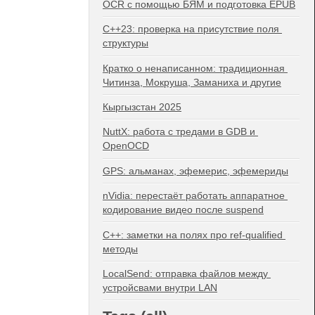
OCR с помощью БЯМ и подготовка EPUB
C++23: проверка на присутствие поля 
структуры
Кратко о ненаписанном: традиционная 
Читинза, Мокруша, Заманиха и другие
Кыргызстан 2025
NuttX: работа с тредами в GDB и 
OpenOCD
GPS: альманах, эфемерис, эфемериды
nVidia: перестаёт работать аппаратное 
кодирование видео после suspend
C++: заметки на полях про ref-qualified 
методы
LocalSend: отправка файлов между 
устройсвами внутри LAN