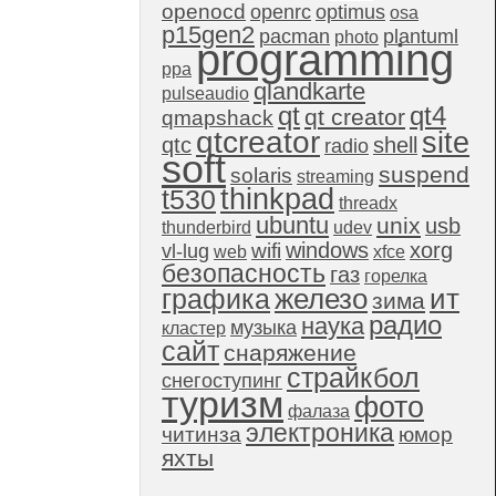
openocd
openrc
optimus
osa
p15gen2
pacman
plantuml
photo
programming
ppa
qlandkarte
pulseaudio
qt4
qt
qt creator
qmapshack
qtcreator
site
qtc
shell
radio
soft
suspend
solaris
streaming
thinkpad
t530
threadx
ubuntu
unix
usb
thunderbird
udev
windows
xorg
wifi
vl-lug
web
xfce
безопасность
газ
горелка
графика
железо
ит
зима
радио
наука
музыка
кластер
сайт
снаряжение
страйкбол
снегоступинг
туризм
фото
фалаза
электроника
читинза
юмор
яхты