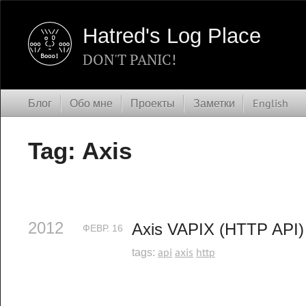
Hatred's Log Place
DON'T PANIC!
Блог
Обо мне
Проекты
Заметки
English
Tag: Axis
2012
Axis VAPIX (HTTP API)
ФЕВР.
16
api
axis
http
tags: