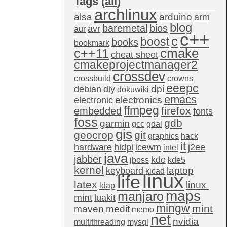
Tags (
all
)
archlinux
alsa
arduino
arm
blog
baremetal
bios
avr
aur
c++
c
boost
books
bookmark
c++11
cmake
cheat sheet
cmakeprojectmanager2
crossdev
crossbuild
crowns
eeepc
dpi
debian
diy
dokuwiki
emacs
electronics
electronic
ffmpeg
firefox
embedded
fonts
foss
gdb
garmin
gcc
gdal
gis
geocrop
git
graphics
hack
it
hardware
hidpi
icewm
j2ee
intel
java
jabber
kde
jboss
kde5
kernel
laptop
keyboard
kicad
linux
life
latex
linux 
ldap
maps
manjaro
mint
luakit
mingw
mint
maven
medit
memo
net
nvidia
multithreading
mysql