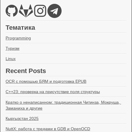
Тематика
Programming
Туризм
Linux
Recent Posts
OCR с помощью БЯМ и подготовка EPUB
C++23: проверка на присутствие поля структуры
Кратко о ненаписанном: традиционная Читинза, Мокруша, 
Заманиха и другие
Кыргызстан 2025
NuttX: работа с тредами в GDB и OpenOCD