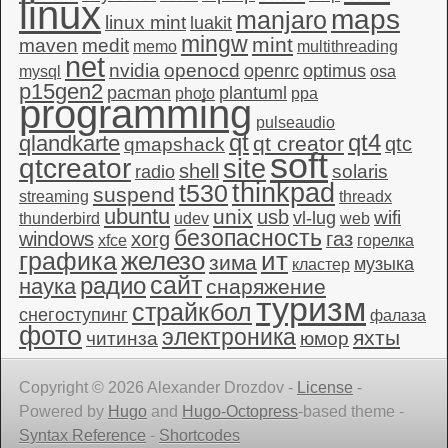
linux
maps
manjaro
linux mint
luakit
mingw
mint
maven
medit
memo
multithreading
net
nvidia
openocd
openrc
optimus
mysql
osa
p15gen2
pacman
plantuml
photo
ppa
programming
pulseaudio
qt4
qt
qlandkarte
qt creator
qtc
qmapshack
soft
qtcreator
site
shell
solaris
radio
thinkpad
t530
suspend
streaming
threadx
ubuntu
unix
usb
wifi
vl-lug
thunderbird
udev
web
безопасность
windows
xorg
газ
xfce
горелка
графика
железо
ит
зима
музыка
кластер
сайт
радио
наука
снаряжение
туризм
страйкбол
снегоступинг
фалаза
фото
электроника
яхты
читинза
юмор
Copyright © 2026 Alexander Drozdov -
License
-
Powered by
Hugo
and
Hugo-Octopress
-based theme -
Syntax Reference
-
Shortcodes