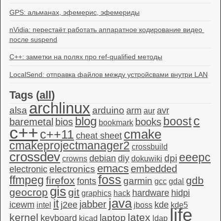
GPS: альманах, эфемерис, эфемериды
nVidia: перестаёт работать аппаратное кодирование видео 
после suspend
C++: заметки на полях про ref-qualified методы
LocalSend: отправка файлов между устройсвами внутри LAN
Tags (
all
)
archlinux
alsa
arduino
arm
avr
aur
c
blog
boost
baremetal
bios
books
bookmark
c++
c++11
cmake
cheat sheet
cmakeprojectmanager2
crossbuild
crossdev
eeepc
dpi
debian
diy
crowns
dokuwiki
emacs
embedded
electronics
electronic
foss
ffmpeg
firefox
gdb
garmin
fonts
gcc
gdal
gis
geocrop
git
hardware
hidpi
graphics
hack
java
it
jabber
icewm
j2ee
kde
intel
jboss
kde5
life
kernel
latex
laptop
keyboard
kicad
ldap