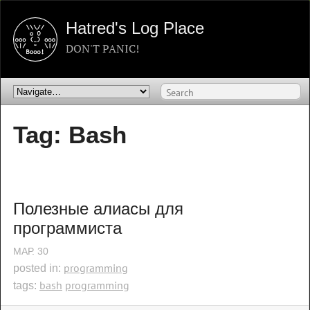
Hatred's Log Place
DON'T PANIC!
Tag: Bash
Полезные алиасы для 
программиста
МАР.
30
programming
posted in:
bash
programming
tags: