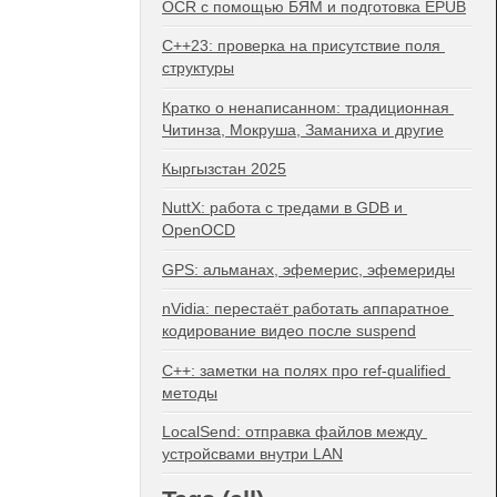
OCR с помощью БЯМ и подготовка EPUB
C++23: проверка на присутствие поля 
структуры
Кратко о ненаписанном: традиционная 
Читинза, Мокруша, Заманиха и другие
Кыргызстан 2025
NuttX: работа с тредами в GDB и 
OpenOCD
GPS: альманах, эфемерис, эфемериды
nVidia: перестаёт работать аппаратное 
кодирование видео после suspend
C++: заметки на полях про ref-qualified 
методы
LocalSend: отправка файлов между 
устройсвами внутри LAN