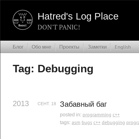
Hatred's Log Place
DON'T PANIC!
Блог
Обо мне
Проекты
Заметки
English
Tag: Debugging
2013
Забавный баг
СЕНТ.
18
programming
c++
posted in:
asm
bugs
c++
debugging
prog
tags: