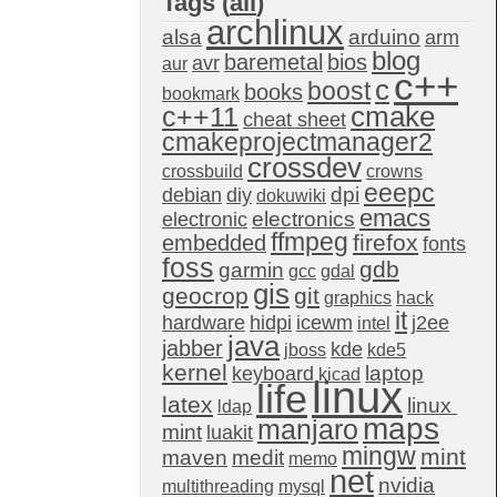
Tags (
all
)
archlinux
alsa
arduino
arm
blog
baremetal
bios
avr
aur
c++
c
boost
books
bookmark
c++11
cmake
cheat sheet
cmakeprojectmanager2
crossdev
crossbuild
crowns
eeepc
dpi
debian
diy
dokuwiki
emacs
electronics
electronic
ffmpeg
firefox
embedded
fonts
foss
gdb
garmin
gcc
gdal
gis
geocrop
git
graphics
hack
it
hardware
hidpi
icewm
j2ee
intel
java
jabber
kde
jboss
kde5
kernel
laptop
keyboard
kicad
linux
life
latex
linux 
ldap
maps
manjaro
mint
luakit
mingw
mint
maven
medit
memo
net
nvidia
multithreading
mysql