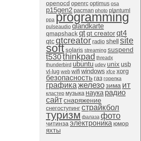
openocd
openrc
optimus
osa
p15gen2
pacman
plantuml
photo
programming
ppa
qlandkarte
pulseaudio
qt4
qt
qt creator
qmapshack
qtcreator
site
qtc
shell
radio
soft
suspend
solaris
streaming
thinkpad
t530
threadx
ubuntu
unix
usb
thunderbird
udev
windows
xorg
wifi
vl-lug
web
xfce
безопасность
газ
горелка
графика
железо
ит
зима
радио
наука
музыка
кластер
сайт
снаряжение
страйкбол
снегоступинг
туризм
фото
фалаза
электроника
читинза
юмор
яхты