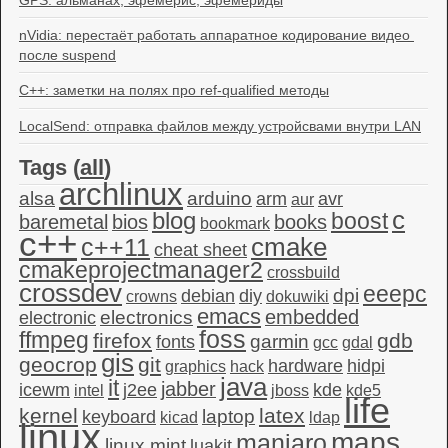
nVidia: перестаёт работать аппаратное кодирование видео 
после suspend
C++: заметки на полях про ref-qualified методы
LocalSend: отправка файлов между устройсвами внутри LAN
Tags (
all
)
archlinux
alsa
arduino
arm
avr
aur
c
blog
boost
baremetal
bios
books
bookmark
c++
c++11
cmake
cheat sheet
cmakeprojectmanager2
crossbuild
crossdev
eeepc
dpi
debian
diy
crowns
dokuwiki
emacs
embedded
electronics
electronic
foss
ffmpeg
firefox
gdb
garmin
fonts
gcc
gdal
gis
geocrop
git
hardware
hidpi
graphics
hack
java
it
jabber
icewm
j2ee
kde
intel
jboss
kde5
life
kernel
latex
laptop
keyboard
kicad
ldap
linux
maps
manjaro
linux mint
luakit