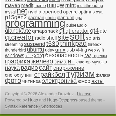
mingw
mint
maven
medit
memo
multithreading
net
nvidia
openocd
openrc
optimus
mysql
osa
p15gen2
pacman
plantuml
photo
ppa
programming
pulseaudio
qt4
qt
qlandkarte
qt creator
qtc
qmapshack
soft
qtcreator
site
shell
solaris
radio
thinkpad
t530
suspend
streaming
threadx
ubuntu
unix
usb
wifi
vl-lug
thunderbird
udev
web
безопасность
windows
xorg
газ
xfce
горелка
графика
железо
ит
зима
музыка
кластер
сайт
радио
наука
снаряжение
туризм
страйкбол
снегоступинг
фалаза
фото
электроника
яхты
читинза
юмор
Copyright © 2026 Alexander Drozdov -
License
-
Powered by
Hugo
and
Hugo-Octopress
-based theme -
Syntax Reference
-
Shortcodes