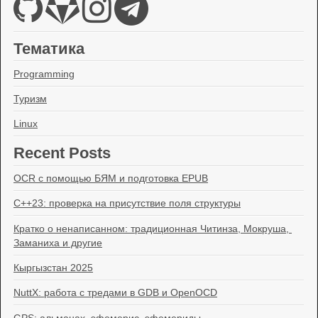
Тематика
Programming
Туризм
Linux
Recent Posts
OCR с помощью БЯМ и подготовка EPUB
C++23: проверка на присутствие поля структуры
Кратко о ненаписанном: традиционная Читинза, Мокруша, 
Заманиха и другие
Кыргызстан 2025
NuttX: работа с тредами в GDB и OpenOCD
GPS: альманах, эфемерис, эфемериды