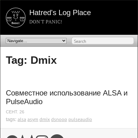
Hatred's Log Place
DON'T PANIC!
Tag: Dmix
Совместное использование ALSA и 
PulseAudio
СЕНТ.
26
alsa
asym
dmix
dsnoop
pulseaudio
tags: