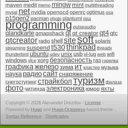
mingw
mint
maven
medit
memo
multithreading
net
nvidia
openocd
openrc
optimus
mysql
osa
p15gen2
pacman
plantuml
photo
ppa
programming
pulseaudio
qt4
qt
qlandkarte
qt creator
qtc
qmapshack
soft
qtcreator
site
shell
solaris
radio
thinkpad
t530
suspend
streaming
threadx
ubuntu
unix
usb
wifi
vl-lug
thunderbird
udev
web
безопасность
windows
xorg
газ
xfce
горелка
графика
железо
ит
зима
музыка
кластер
сайт
радио
наука
снаряжение
туризм
страйкбол
снегоступинг
фалаза
фото
электроника
яхты
читинза
юмор
Copyright © 2026 Alexander Drozdov -
License
-
Powered by
Hugo
and
Hugo-Octopress
-based theme -
Syntax Reference
-
Shortcodes