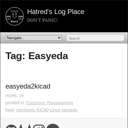
Hatred's Log Place
DON'T PANIC!
Tag: Easyeda
easyeda2kicad
НОЯБ.
29
Electronic
Programming
posted in:
electronic
KiCAD
Linux
easyeda
tags: