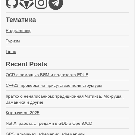
Тематика
Programming
Туризм
Linux
Recent Posts
OCR с помощью БЯМ и подготовка EPUB
C++23: проверка на присутствие поля структуры
Кратко о ненаписанном: традиционная Читинза, Мокруша, 
Заманиха и другие
Кыргызстан 2025
NuttX: работа с тредами в GDB и OpenOCD
GPS: альманах, эфемерис, эфемериды