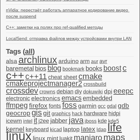
nVidia: перестаёт работать аппаратное кодирование видео 
после suspend
C++: заметки на полях про ref-qualified методы
LocalSend: отправка файлов между устройсвами внутри LAN
Tags (
all
)
archlinux
alsa
arduino
arm
avr
aur
c
blog
boost
baremetal
bios
books
bookmark
c++
c++11
cmake
cheat sheet
cmakeprojectmanager2
crossbuild
crossdev
eeepc
dpi
debian
diy
crowns
dokuwiki
emacs
embedded
electronics
electronic
foss
ffmpeg
firefox
gdb
garmin
fonts
gcc
gdal
gis
geocrop
git
hardware
hidpi
graphics
hack
java
it
jabber
icewm
j2ee
kde
intel
jboss
kde5
life
kernel
latex
laptop
keyboard
kicad
ldap
linux
maps
manjaro
linux mint
luakit