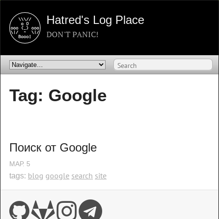
Hatred's Log Place
DON'T PANIC!
Tag: Google
Поиск от Google
МАР.
5
blog
google
search
site
tags: