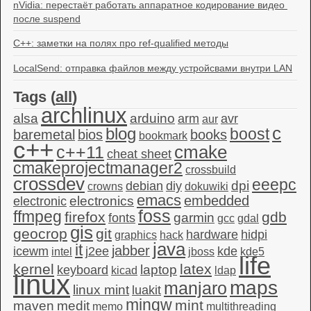
nVidia: перестаёт работать аппаратное кодирование видео 
после suspend
C++: заметки на полях про ref-qualified методы
LocalSend: отправка файлов между устройсвами внутри LAN
Tags (
all
)
archlinux
alsa
arduino
arm
avr
aur
c
blog
boost
baremetal
bios
books
bookmark
c++
c++11
cmake
cheat sheet
cmakeprojectmanager2
crossbuild
crossdev
eeepc
dpi
debian
diy
crowns
dokuwiki
emacs
embedded
electronics
electronic
foss
ffmpeg
firefox
gdb
garmin
fonts
gcc
gdal
gis
geocrop
git
hardware
hidpi
graphics
hack
java
it
jabber
icewm
j2ee
kde
intel
jboss
kde5
life
kernel
latex
laptop
keyboard
kicad
ldap
linux
maps
manjaro
linux mint
luakit
mingw
mint
maven
medit
memo
multithreading