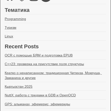
Тематика
Programming
Туризм
Linux
Recent Posts
OCR с помощью БЯМ и подготовка EPUB
C++23: проверка на присутствие поля структуры
Кратко о ненаписанном: традиционная Читинза, Мокруша, 
Заманиха и другие
Кыргызстан 2025
NuttX: работа с тредами в GDB и OpenOCD
GPS: альманах, эфемерис, эфемериды