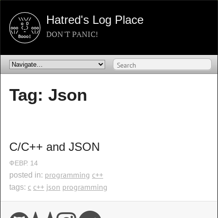
Hatred's Log Place
DON'T PANIC!
Tag: Json
C/C++ and JSON
ФЕВР.
14
programming
c++
posted in:
c
c++
json
programming
tags: