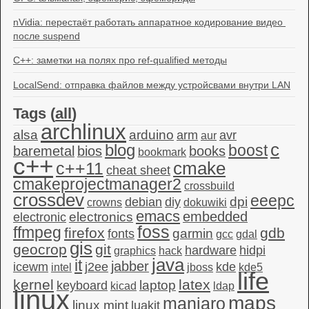
nVidia: перестаёт работать аппаратное кодирование видео 
после suspend
C++: заметки на полях про ref-qualified методы
LocalSend: отправка файлов между устройсвами внутри LAN
Tags (
all
)
archlinux
alsa
arduino
arm
avr
aur
c
blog
boost
baremetal
bios
books
bookmark
c++
c++11
cmake
cheat sheet
cmakeprojectmanager2
crossbuild
crossdev
eeepc
dpi
debian
diy
crowns
dokuwiki
emacs
embedded
electronics
electronic
foss
ffmpeg
firefox
gdb
garmin
fonts
gcc
gdal
gis
geocrop
git
hardware
hidpi
graphics
hack
java
it
jabber
icewm
j2ee
kde
intel
jboss
kde5
life
kernel
latex
laptop
keyboard
kicad
ldap
linux
maps
manjaro
linux mint
luakit