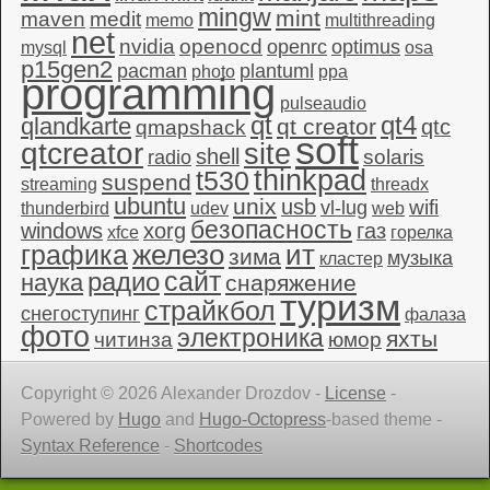
mingw
mint
maven
medit
memo
multithreading
net
nvidia
openocd
openrc
optimus
mysql
osa
p15gen2
pacman
plantuml
photo
ppa
programming
pulseaudio
qt4
qt
qlandkarte
qt creator
qtc
qmapshack
soft
qtcreator
site
shell
solaris
radio
thinkpad
t530
suspend
streaming
threadx
ubuntu
unix
usb
wifi
vl-lug
thunderbird
udev
web
безопасность
windows
xorg
газ
xfce
горелка
графика
железо
ит
зима
музыка
кластер
сайт
радио
наука
снаряжение
туризм
страйкбол
снегоступинг
фалаза
фото
электроника
яхты
читинза
юмор
Copyright © 2026 Alexander Drozdov -
License
-
Powered by
Hugo
and
Hugo-Octopress
-based theme -
Syntax Reference
-
Shortcodes