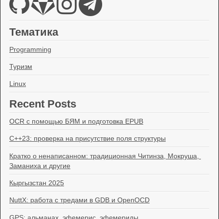
Тематика
Programming
Туризм
Linux
Recent Posts
OCR с помощью БЯМ и подготовка EPUB
C++23: проверка на присутствие поля структуры
Кратко о ненаписанном: традиционная Читинза, Мокруша, 
Заманиха и другие
Кыргызстан 2025
NuttX: работа с тредами в GDB и OpenOCD
GPS: альманах, эфемерис, эфемериды