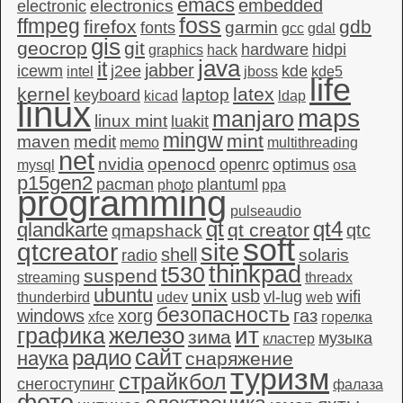
emacs
embedded
electronics
electronic
foss
ffmpeg
firefox
gdb
garmin
fonts
gcc
gdal
gis
geocrop
git
hardware
hidpi
graphics
hack
java
it
jabber
icewm
j2ee
kde
intel
jboss
kde5
life
kernel
latex
laptop
keyboard
kicad
ldap
linux
maps
manjaro
linux mint
luakit
mingw
mint
maven
medit
memo
multithreading
net
nvidia
openocd
openrc
optimus
mysql
osa
p15gen2
pacman
plantuml
photo
ppa
programming
pulseaudio
qt4
qt
qlandkarte
qt creator
qtc
qmapshack
soft
qtcreator
site
shell
solaris
radio
thinkpad
t530
suspend
streaming
threadx
ubuntu
unix
usb
wifi
vl-lug
thunderbird
udev
web
безопасность
windows
xorg
газ
xfce
горелка
графика
железо
ит
зима
музыка
кластер
сайт
радио
наука
снаряжение
туризм
страйкбол
снегоступинг
фалаза
фото