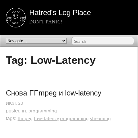
Hatred's Log Place
DON'T PANIC!
Tag: Low-Latency
Снова FFmpeg и low-latency
ИЮЛ.
20
programming
posted in:
ffmpeg
low-latency
programming
streaming
tags: