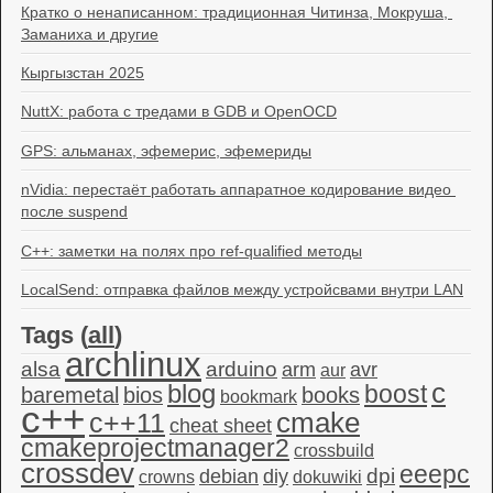
Кратко о ненаписанном: традиционная Читинза, Мокруша, 
Заманиха и другие
Кыргызстан 2025
NuttX: работа с тредами в GDB и OpenOCD
GPS: альманах, эфемерис, эфемериды
nVidia: перестаёт работать аппаратное кодирование видео 
после suspend
C++: заметки на полях про ref-qualified методы
LocalSend: отправка файлов между устройсвами внутри LAN
Tags (
all
)
archlinux
alsa
arduino
arm
avr
aur
c
blog
boost
baremetal
bios
books
bookmark
c++
c++11
cmake
cheat sheet
cmakeprojectmanager2
crossbuild
crossdev
eeepc
dpi
debian
diy
crowns
dokuwiki