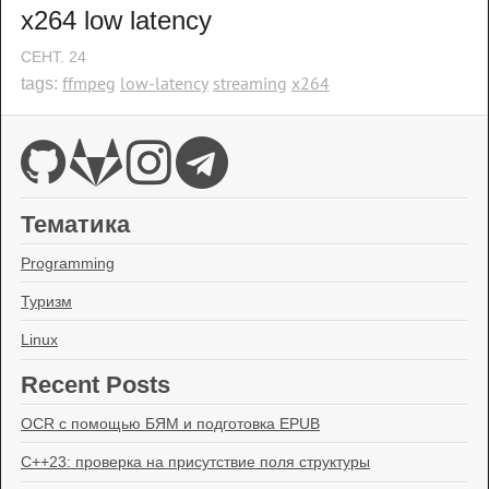
x264 low latency
СЕНТ.
24
ffmpeg
low-latency
streaming
x264
tags:
Тематика
Programming
Туризм
Linux
Recent Posts
OCR с помощью БЯМ и подготовка EPUB
C++23: проверка на присутствие поля структуры