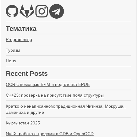
Тематика
Programming
Туризм
Linux
Recent Posts
OCR с помощью БЯМ и подготовка EPUB
C++23: проверка на присутствие поля структуры
Кратко о ненаписанном: традиционная Читинза, Мокруша, 
Заманиха и другие
Кыргызстан 2025
NuttX: работа с тредами в GDB и OpenOCD