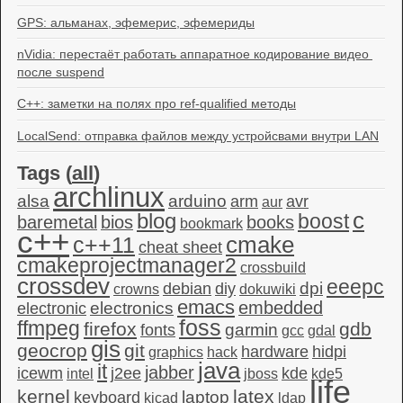
GPS: альманах, эфемерис, эфемериды
nVidia: перестаёт работать аппаратное кодирование видео 
после suspend
C++: заметки на полях про ref-qualified методы
LocalSend: отправка файлов между устройсвами внутри LAN
Tags (
all
)
archlinux
alsa
arduino
arm
avr
aur
c
blog
boost
baremetal
bios
books
bookmark
c++
c++11
cmake
cheat sheet
cmakeprojectmanager2
crossbuild
crossdev
eeepc
dpi
debian
diy
crowns
dokuwiki
emacs
embedded
electronics
electronic
foss
ffmpeg
firefox
gdb
garmin
fonts
gcc
gdal
gis
geocrop
git
hardware
hidpi
graphics
hack
java
it
jabber
icewm
j2ee
kde
intel
jboss
kde5
life
kernel
latex
laptop
keyboard
kicad
ldap