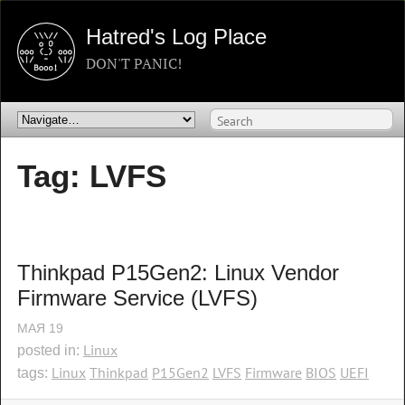
Hatred's Log Place
DON'T PANIC!
Tag: LVFS
Thinkpad P15Gen2: Linux Vendor 
Firmware Service (LVFS)
МАЯ
19
Linux
posted in:
Linux
Thinkpad
P15Gen2
LVFS
Firmware
BIOS
UEFI
tags: