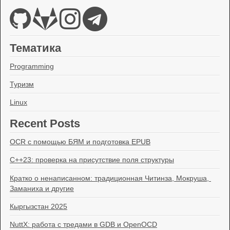
Тематика
Programming
Туризм
Linux
Recent Posts
OCR с помощью БЯМ и подготовка EPUB
C++23: проверка на присутствие поля структуры
Кратко о ненаписанном: традиционная Читинза, Мокруша, 
Заманиха и другие
Кыргызстан 2025
NuttX: работа с тредами в GDB и OpenOCD