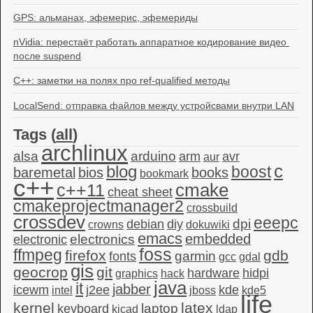
GPS: альманах, эфемерис, эфемериды
nVidia: перестаёт работать аппаратное кодирование видео 
после suspend
C++: заметки на полях про ref-qualified методы
LocalSend: отправка файлов между устройсвами внутри LAN
Tags (
all
)
archlinux
alsa
arduino
arm
avr
aur
c
blog
boost
baremetal
bios
books
bookmark
c++
c++11
cmake
cheat sheet
cmakeprojectmanager2
crossbuild
crossdev
eeepc
dpi
debian
diy
crowns
dokuwiki
emacs
embedded
electronics
electronic
foss
ffmpeg
firefox
gdb
garmin
fonts
gcc
gdal
gis
geocrop
git
hardware
hidpi
graphics
hack
java
it
jabber
icewm
j2ee
kde
intel
jboss
kde5
life
kernel
latex
laptop
keyboard
kicad
ldap