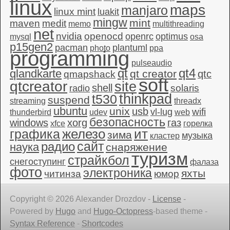
linux
maps
manjaro
linux mint
luakit
mingw
mint
maven
medit
memo
multithreading
net
nvidia
openocd
openrc
optimus
mysql
osa
p15gen2
pacman
plantuml
photo
ppa
programming
pulseaudio
qt4
qt
qlandkarte
qt creator
qtc
qmapshack
soft
qtcreator
site
shell
solaris
radio
thinkpad
t530
suspend
streaming
threadx
ubuntu
unix
usb
wifi
vl-lug
thunderbird
udev
web
безопасность
windows
xorg
газ
xfce
горелка
графика
железо
ит
зима
музыка
кластер
сайт
радио
наука
снаряжение
туризм
страйкбол
снегоступинг
фалаза
фото
электроника
яхты
читинза
юмор
Copyright © 2026 Alexander Drozdov -
License
-
Powered by
Hugo
and
Hugo-Octopress
-based theme -
Syntax Reference
-
Shortcodes