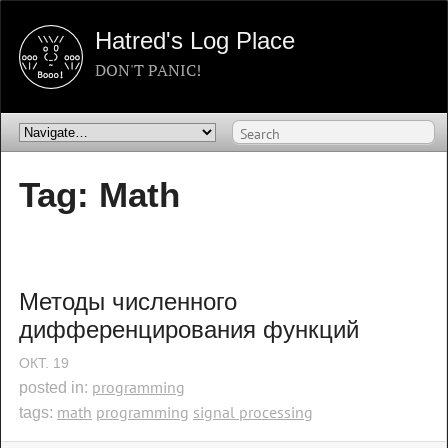
Hatred's Log Place
DON'T PANIC!
Tag: Math
Методы численного 
дифференцирования функций
ОКТ.
19
programming
posted in:
math
programming
signal processing
tags: