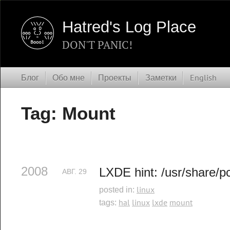
Hatred's Log Place
DON'T PANIC!
Блог
Обо мне
Проекты
Заметки
English
Tag: Mount
2008
LXDE hint: /usr/share/
АВГ.
29
linux
posted in:
hal
linux
lxde
mount
tags: