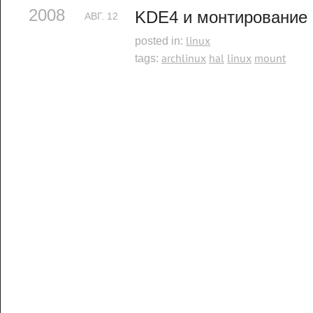
2008
KDE4 и монтирование
АВГ.
12
linux
posted in:
archlinux
hal
linux
mount
tags: