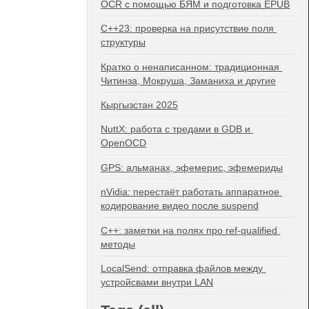
OCR с помощью БЯМ и подготовка EPUB
C++23: проверка на присутствие поля 
структуры
Кратко о ненаписанном: традиционная 
Читинза, Мокруша, Заманиха и другие
Кыргызстан 2025
NuttX: работа с тредами в GDB и 
OpenOCD
GPS: альманах, эфемерис, эфемериды
nVidia: перестаёт работать аппаратное 
кодирование видео после suspend
C++: заметки на полях про ref-qualified 
методы
LocalSend: отправка файлов между 
устройсвами внутри LAN