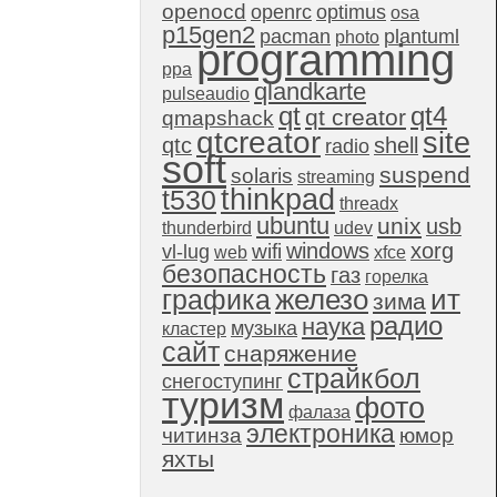
openocd
openrc
optimus
osa
p15gen2
pacman
plantuml
photo
programming
ppa
qlandkarte
pulseaudio
qt4
qt
qt creator
qmapshack
qtcreator
site
qtc
shell
radio
soft
suspend
solaris
streaming
thinkpad
t530
threadx
ubuntu
unix
usb
thunderbird
udev
windows
xorg
wifi
vl-lug
web
xfce
безопасность
газ
горелка
графика
железо
ит
зима
радио
наука
музыка
кластер
сайт
снаряжение
страйкбол
снегоступинг
туризм
фото
фалаза
электроника
читинза
юмор
яхты