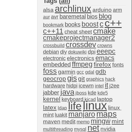
Tags (
all
)
archlinux
alsa
arduino
arm
blog
baremetal
bios
avr
aur
c++
c
boost
books
bookmark
c++11
cmake
cheat sheet
cmakeprojectmanager2
crossdev
crossbuild
crowns
eeepc
dpi
debian
diy
dokuwiki
emacs
electronics
electronic
ffmpeg
firefox
embedded
fonts
foss
gdb
garmin
gcc
gdal
gis
geocrop
git
graphics
hack
it
hardware
hidpi
icewm
j2ee
intel
java
jabber
kde
jboss
kde5
kernel
laptop
keyboard
kicad
linux
life
latex
linux 
ldap
maps
manjaro
mint
luakit
mingw
mint
maven
medit
memo
net
nvidia
multithreading
mysql