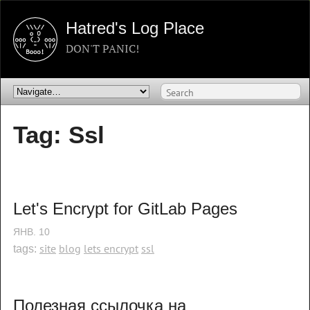
Hatred's Log Place
DON'T PANIC!
Tag: Ssl
Let's Encrypt for GitLab Pages
ЯНВ.
10
site
blog
lets encrypt
ssl
tags:
Полезная ссылочка на 