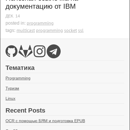
документацию от IBM
ДЕК.
14
programming
posted in:
multicast
programming
socket
ssl
tags:
Тематика
Programming
Туризм
Linux
Recent Posts
OCR с помощью БЯМ и подготовка EPUB