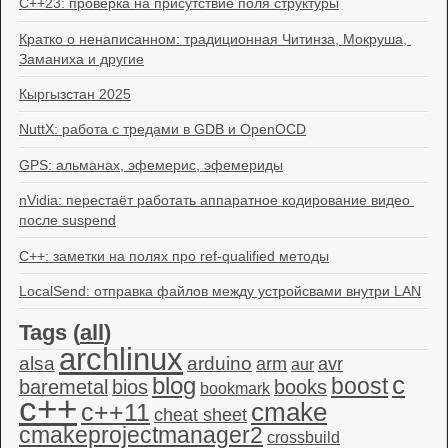
C++23: проверка на присутствие поля структуры
Кратко о ненаписанном: традиционная Читинза, Мокруша, 
Заманиха и другие
Кыргызстан 2025
NuttX: работа с тредами в GDB и OpenOCD
GPS: альманах, эфемерис, эфемериды
nVidia: перестаёт работать аппаратное кодирование видео 
после suspend
C++: заметки на полях про ref-qualified методы
LocalSend: отправка файлов между устройсвами внутри LAN
Tags (
all
)
archlinux
alsa
arduino
arm
avr
aur
c
blog
boost
baremetal
bios
books
bookmark
c++
c++11
cmake
cheat sheet
cmakeprojectmanager2
crossbuild