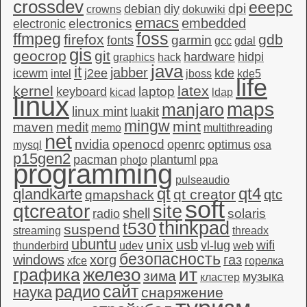
crossdev
eeepc
dpi
debian
diy
crowns
dokuwiki
emacs
embedded
electronics
electronic
foss
ffmpeg
firefox
gdb
garmin
fonts
gcc
gdal
gis
geocrop
git
hardware
hidpi
graphics
hack
java
it
jabber
icewm
j2ee
kde
intel
jboss
kde5
life
kernel
latex
laptop
keyboard
kicad
ldap
linux
maps
manjaro
linux mint
luakit
mingw
mint
maven
medit
memo
multithreading
net
nvidia
openocd
openrc
optimus
mysql
osa
p15gen2
pacman
plantuml
photo
ppa
programming
pulseaudio
qt4
qt
qlandkarte
qt creator
qtc
qmapshack
soft
qtcreator
site
shell
solaris
radio
thinkpad
t530
suspend
streaming
threadx
ubuntu
unix
usb
wifi
vl-lug
thunderbird
udev
web
безопасность
windows
xorg
газ
xfce
горелка
графика
железо
ит
зима
музыка
кластер
сайт
радио
наука
снаряжение