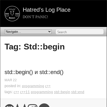
Hatred's Log Place
DON'T PANIC!
Tag: Std::begin
std::begin() и std::end()
МАЯ
22
programming
c++
posted in:
c++
c++11
programming
std::begin
std::end
tags: