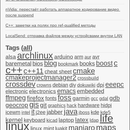
nVidia: перестаёт работать аппаратное кодирование видео 
после suspend
C++: заметки на полях про ref-qualified методы
LocalSend: отправка файлов между устройсвами внутри LAN
Tags (
all
)
archlinux
alsa
arduino
arm
avr
aur
c
blog
boost
baremetal
bios
books
bookmark
c++
c++11
cmake
cheat sheet
cmakeprojectmanager2
crossbuild
crossdev
eeepc
dpi
debian
diy
crowns
dokuwiki
emacs
embedded
electronics
electronic
foss
ffmpeg
firefox
gdb
garmin
fonts
gcc
gdal
gis
geocrop
git
hardware
hidpi
graphics
hack
java
it
jabber
icewm
j2ee
kde
intel
jboss
kde5
life
kernel
latex
laptop
keyboard
kicad
ldap
linux
maps
manjaro
linux mint
luakit