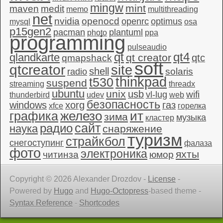
mingw
mint
maven
medit
memo
multithreading
net
nvidia
openocd
openrc
optimus
mysql
osa
p15gen2
pacman
plantuml
photo
ppa
programming
pulseaudio
qt4
qt
qlandkarte
qt creator
qtc
qmapshack
soft
qtcreator
site
shell
solaris
radio
thinkpad
t530
suspend
streaming
threadx
ubuntu
unix
usb
wifi
vl-lug
thunderbird
udev
web
безопасность
windows
xorg
газ
xfce
горелка
графика
железо
ит
зима
музыка
кластер
сайт
радио
наука
снаряжение
туризм
страйкбол
снегоступинг
фалаза
фото
электроника
яхты
читинза
юмор
Copyright © 2026 Alexander Drozdov -
License
-
Powered by
Hugo
and
Hugo-Octopress
-based theme -
Syntax Reference
-
Shortcodes