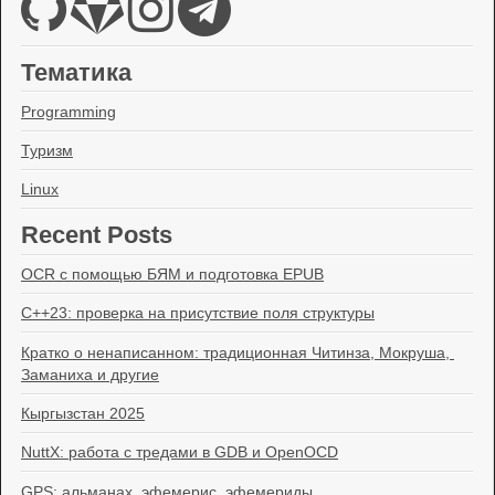
Тематика
Programming
Туризм
Linux
Recent Posts
OCR с помощью БЯМ и подготовка EPUB
C++23: проверка на присутствие поля структуры
Кратко о ненаписанном: традиционная Читинза, Мокруша, 
Заманиха и другие
Кыргызстан 2025
NuttX: работа с тредами в GDB и OpenOCD
GPS: альманах, эфемерис, эфемериды