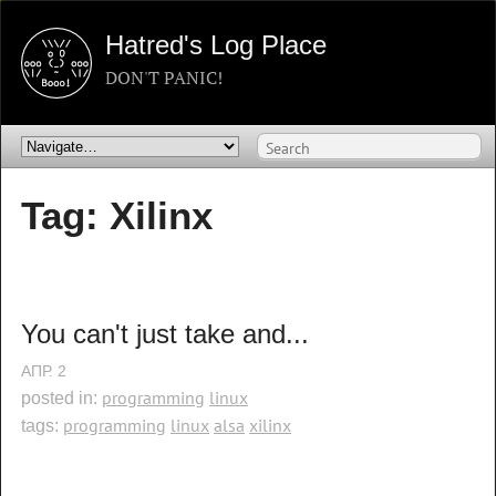
Hatred's Log Place
DON'T PANIC!
Tag: Xilinx
You can't just take and...
АПР.
2
programming
linux
posted in:
programming
linux
alsa
xilinx
tags: