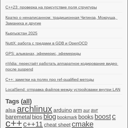
C++23: проверка на присутствие поля структуры
Кратко о ненаписанном: традиционная Читинза, Мокруша, 
Заманиха и другие
Кыргызстан 2025
NuttX: работа с тредами в GDB и OpenOCD
GPS: альманах, эфемерис, эфемериды
nVidia: перестаёт работать аппаратное кодирование видео 
после suspend
C++: заметки на полях про ref-qualified методы
LocalSend: отправка файлов между устройсвами внутри LAN
Tags (
all
)
archlinux
alsa
arduino
arm
avr
aur
c
blog
boost
baremetal
bios
books
bookmark
c++
c++11
cmake
cheat sheet