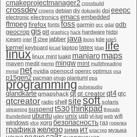
cmakeprojectmanager2
crossbuild
crossdev
eeepc
dpi
debian
diy
crowns
dokuwiki
emacs
embedded
electronics
electronic
foss
ffmpeg
firefox
gdb
garmin
fonts
gcc
gdal
gis
geocrop
git
hardware
hidpi
graphics
hack
java
it
jabber
icewm
j2ee
kde
intel
jboss
kde5
life
kernel
latex
laptop
keyboard
kicad
ldap
linux
maps
manjaro
linux mint
luakit
mingw
mint
maven
medit
memo
multithreading
net
nvidia
openocd
openrc
optimus
mysql
osa
p15gen2
pacman
plantuml
photo
ppa
programming
pulseaudio
qt4
qt
qlandkarte
qt creator
qtc
qmapshack
soft
qtcreator
site
shell
solaris
radio
thinkpad
t530
suspend
streaming
threadx
ubuntu
unix
usb
wifi
vl-lug
thunderbird
udev
web
безопасность
windows
xorg
газ
xfce
горелка
графика
железо
ит
зима
музыка
кластер
сайт
радио