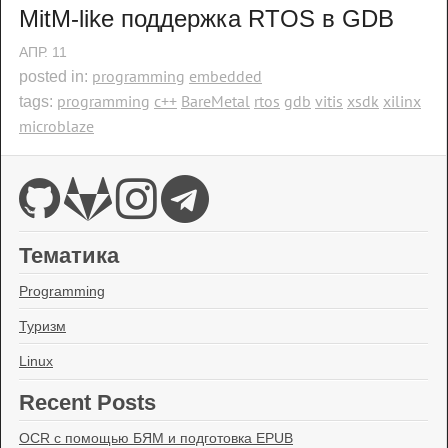
MitM-like поддержка RTOS в GDB
АПР.
11
programming
embedded
posted in:
programming
c++
BareMetal
rtos
gdb
vitis
xsdk
xilinx
tags:
microblaze
Тематика
Programming
Туризм
Linux
Recent Posts
OCR с помощью БЯМ и подготовка EPUB