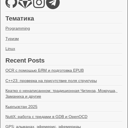
Тематика
Programming
Туризм
Linux
Recent Posts
OCR с помощью БЯМ и подготовка EPUB
C++23: проверка на присутствие поля структуры
Кратко о ненаписанном: традиционная Читинза, Мокруша, 
Заманиха и другие
Кыргызстан 2025
NuttX: работа с тредами в GDB и OpenOCD
GPS: альманах, эфемерис, эфемериды