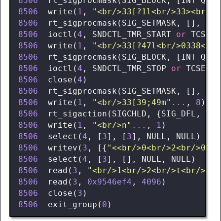
8506
rt_sigprocmask
(
SIG_BLOCK
,
[
INT
QUIT
8506
write
(
1
,
"<br/>33[?1l<br/>33><br/>3
8506
rt_sigprocmask
(
SIG_SETMASK
,
[],
NUL
8506
ioctl
(
4
,
SNDCTL_TMR_START
or
TCSETS
8506
write
(
1
,
"<br/>33[?47l<br/>0338<br/
8506
rt_sigprocmask
(
SIG_BLOCK
,
[
INT
QUIT
8506
ioctl
(
4
,
SNDCTL_TMR_STOP
or
TCSETSW
8506
close
(
4
)
=
8506
rt_sigprocmask
(
SIG_SETMASK
,
[],
NUL
8506
write
(
1
,
"<br/>33[39;49m"
...
,
8
)
8506
rt_sigaction
(
SIGCHLD
,
{
SIG_DFL
,
[
CH
8506
write
(
1
,
"<br/>n"
...
,
1
)
8506
select
(
4
,
[
3
],
[
3
],
NULL
,
NULL
)
=
8506
writev
(
3
,
[{
"<<br/>0<br/>2<br/>0<br
8506
select
(
4
,
[
3
],
[],
NULL
,
NULL
)
=
8506
read
(
3
,
"<br/>1<br/>2<br/>t<br/>0<b
8506
read
(
3
,
0x9546ef4
,
4096
)
=
8506
close
(
3
)
=
8506
exit_group
(
0
)
=