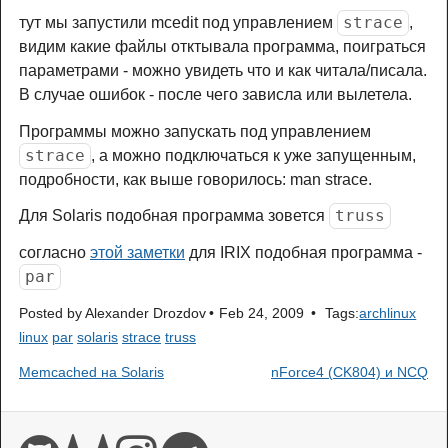
strace
тут мы запустили mcedit под управлением
,
видим какие файлы отктывала программа, поиграться
параметрами - можно увидеть что и как читала/писала.
В случае ошибок - после чего зависла или вылетела.
Программы можно запускать под управлением
strace
, а можно подключаться к уже запущенным,
подробности, как выше говорилось: man strace.
truss
Для Solaris подобная программа зовется
согласно
этой заметки
для IRIX подобная программа -
par
Posted by
Alexander Drozdov
Feb 24, 2009
Tags:
archlinux
linux
par
solaris
strace
truss
Memcached на Solaris
nForce4 (CK804) и NCQ