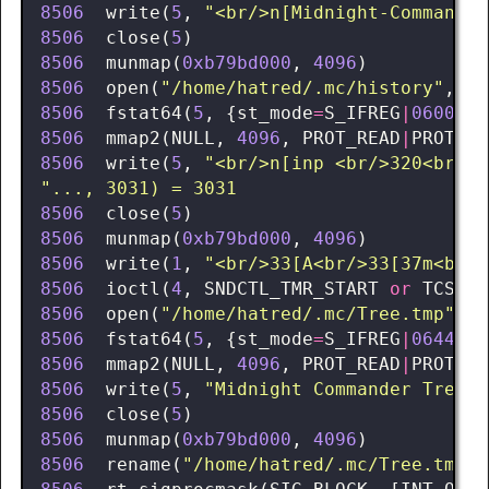
8506
write
(
5
,
"<br/>n[Midnight-Commander
8506
close
(
5
)
=
8506
munmap
(
0xb79bd000
,
4096
)
=
8506
open
(
"/home/hatred/.mc/history"
,
O_
8506
fstat64
(
5
,
{
st_mode
=
S_IFREG
|
0600
,
s
8506
mmap2
(
NULL
,
4096
,
PROT_READ
|
PROT_WR
8506
write
(
5
,
"<br/>n[inp <br/>320<br/>2
"..., 3031) = 3031
8506
close
(
5
)
=
8506
munmap
(
0xb79bd000
,
4096
)
=
8506
write
(
1
,
"<br/>33[A<br/>33[37m<br/>
8506
ioctl
(
4
,
SNDCTL_TMR_START
or
TCSETS
8506
open
(
"/home/hatred/.mc/Tree.tmp"
,
O
8506
fstat64
(
5
,
{
st_mode
=
S_IFREG
|
0644
,
s
8506
mmap2
(
NULL
,
4096
,
PROT_READ
|
PROT_WR
8506
write
(
5
,
"Midnight Commander TreeSt
8506
close
(
5
)
=
8506
munmap
(
0xb79bd000
,
4096
)
=
8506
rename
(
"/home/hatred/.mc/Tree.tmp"
,