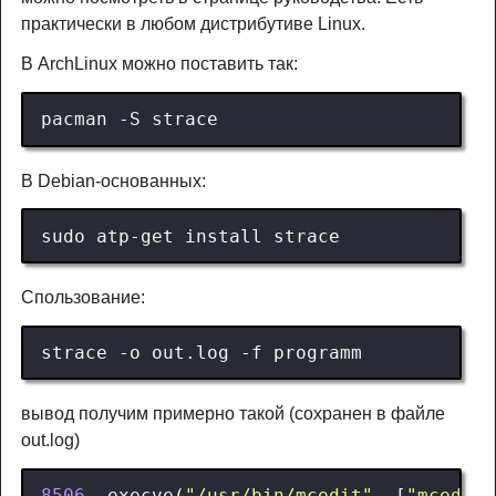
практически в любом дистрибутиве Linux.
В ArchLinux можно поставить так:
В Debian-основанных:
Спользование:
вывод получим примерно такой (сохранен в файле
out.log)
8506
execve
(
"/usr/bin/mcedit"
,
[
"mcedit"