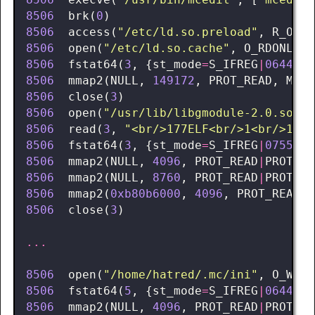
8506
brk
(
0
)
=
8506
access
(
"/etc/ld.so.preload"
,
R_OK
)
8506
open
(
"/etc/ld.so.cache"
,
O_RDONLY
)
8506
fstat64
(
3
,
{
st_mode
=
S_IFREG
|
0644
,
s
8506
mmap2
(
NULL
,
149172
,
PROT_READ
,
MAP_
8506
close
(
3
)
=
8506
open
(
"/usr/lib/libgmodule-2.0.so.0"
8506
read
(
3
,
"<br/>177ELF<br/>1<br/>1<br
8506
fstat64
(
3
,
{
st_mode
=
S_IFREG
|
0755
,
s
8506
mmap2
(
NULL
,
4096
,
PROT_READ
|
PROT_WR
8506
mmap2
(
NULL
,
8760
,
PROT_READ
|
PROT_EX
8506
mmap2
(
0xb80b6000
,
4096
,
PROT_READ
|
P
8506
close
(
3
)
...
8506
open
(
"/home/hatred/.mc/ini"
,
O_WRON
8506
fstat64
(
5
,
{
st_mode
=
S_IFREG
|
0644
,
s
8506
mmap2
(
NULL
,
4096
,
PROT_READ
|
PROT_WR