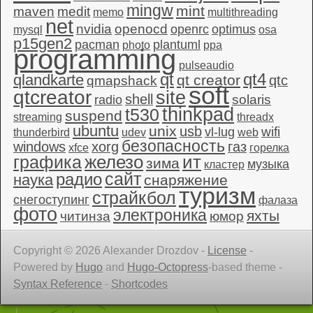
mingw
mint
maven
medit
memo
multithreading
net
nvidia
openocd
openrc
optimus
mysql
osa
p15gen2
pacman
plantuml
photo
ppa
programming
pulseaudio
qt4
qt
qlandkarte
qt creator
qtc
qmapshack
soft
qtcreator
site
shell
solaris
radio
thinkpad
t530
suspend
streaming
threadx
ubuntu
unix
usb
wifi
vl-lug
thunderbird
udev
web
безопасность
windows
xorg
газ
xfce
горелка
графика
железо
ит
зима
музыка
кластер
сайт
радио
наука
снаряжение
туризм
страйкбол
снегоступинг
фалаза
фото
электроника
яхты
читинза
юмор
Copyright © 2026 Alexander Drozdov -
License
-
Powered by
Hugo
and
Hugo-Octopress
-based theme -
Syntax Reference
-
Shortcodes