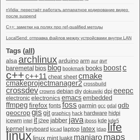
nVidia: перестаёт работать аппаратное кодирование видео 
после suspend
C++: заметки на полях про ref-qualified методы
LocalSend: отправка файлов между устройсвами внутри LAN
Tags (
all
)
archlinux
alsa
arduino
arm
avr
aur
c
blog
boost
baremetal
bios
books
bookmark
c++
c++11
cmake
cheat sheet
cmakeprojectmanager2
crossbuild
crossdev
eeepc
dpi
debian
diy
crowns
dokuwiki
emacs
embedded
electronics
electronic
foss
ffmpeg
firefox
gdb
garmin
fonts
gcc
gdal
gis
geocrop
git
hardware
hidpi
graphics
hack
java
it
jabber
icewm
j2ee
kde
intel
jboss
kde5
life
kernel
latex
laptop
keyboard
kicad
ldap
linux
maps
manjaro
linux mint
luakit