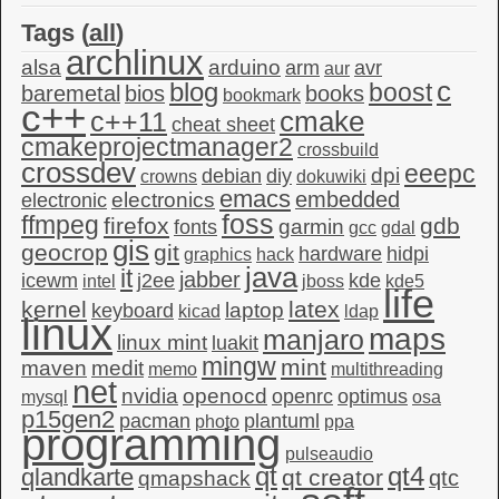
Tags (
all
)
archlinux
alsa
arduino
arm
avr
aur
c
blog
boost
baremetal
bios
books
bookmark
c++
c++11
cmake
cheat sheet
cmakeprojectmanager2
crossbuild
crossdev
eeepc
dpi
debian
diy
crowns
dokuwiki
emacs
embedded
electronics
electronic
foss
ffmpeg
firefox
gdb
garmin
fonts
gcc
gdal
gis
geocrop
git
hardware
hidpi
graphics
hack
java
it
jabber
icewm
j2ee
kde
intel
jboss
kde5
life
kernel
latex
laptop
keyboard
kicad
ldap
linux
maps
manjaro
linux mint
luakit
mingw
mint
maven
medit
memo
multithreading
net
nvidia
openocd
openrc
optimus
mysql
osa
p15gen2
pacman
plantuml
photo
ppa
programming
pulseaudio
qt4
qt
qlandkarte
qt creator
qtc
qmapshack