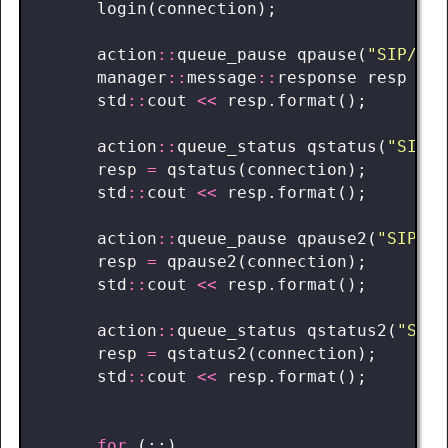
login
(
connection
);
action
::
queue_pause
qpause
(
"SIP/300
manager
::
message
::
response
resp
=
q
std
::
cout
<<
resp
.
format
();
action
::
queue_status
qstatus
(
"SIP/3
resp
=
qstatus
(
connection
);
std
::
cout
<<
resp
.
format
();
action
::
queue_pause
qpause2
(
"SIP/30
resp
=
qpause2
(
connection
);
std
::
cout
<<
resp
.
format
();
action
::
queue_status
qstatus2
(
"SIP/
resp
=
qstatus2
(
connection
);
std
::
cout
<<
resp
.
format
();
for
(;;)