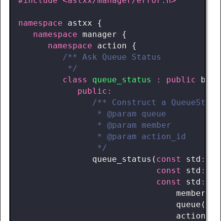
#include
<astxx/manager/error.h>
namespace
astxx
{
namespace
manager
{
namespace
action
{
          */
class
queue_status
:
public
basi
public
:
                */
queue_status
(
const
std
::
st
const
std
::
st
const
std
::
st
member
(
me
queue
(
que
action_id