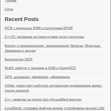
Туризм
Linux
Recent Posts
OCR с помощью БЯМ и подготовка EPUB
C++23: проверка на присутствие поля структуры
Кратко о ненаписанном: традиционная Читинза, Мокруша, 
Заманиха и другие
Кыргызстан 2025
NuttX: работа с тредами в GDB и OpenOCD
GPS: альманах, эфемерис, эфемериды
nVidia: перестаёт работать аппаратное кодирование видео 
после suspend
C++: заметки на полях про ref-qualified методы
LocalSend: отправка файлов между устройсвами внутри LAN