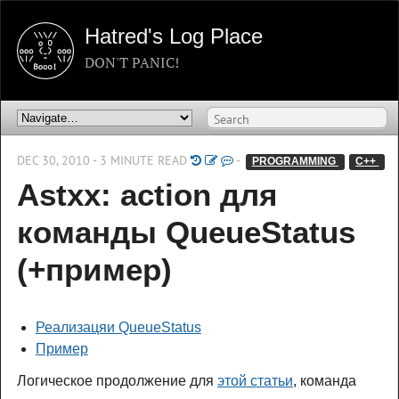
Hatred's Log Place
DON'T PANIC!
DEC 30, 2010 - 3 MINUTE READ
-
PROGRAMMING 
C++ 
Astxx: action для
команды QueueStatus
(+пример)
Реализацяи QueueStatus
Пример
Логическое продолжение для
этой статьи
, команда