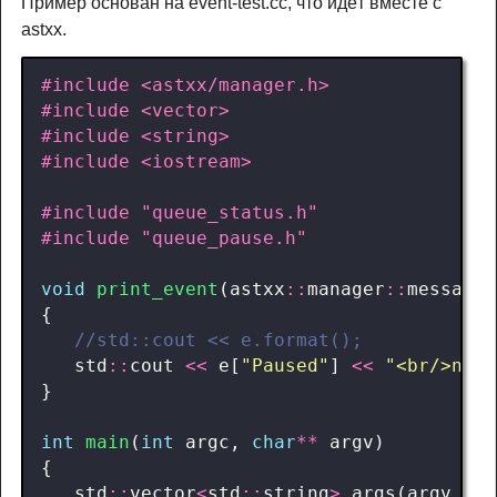
Пример основан на event-test.cc, что идёт вместе с
astxx.
#include
<astxx/manager.h>
#include
<vector>
#include
<string>
#include
<iostream>
#include
"queue_status.h"
#include
"queue_pause.h"
void
print_event
(
astxx
::
manager
::
message
:
{
std
::
cout
<<
e
[
"Paused"
]
<<
"<br/>n"
;
}
int
main
(
int
argc
,
char
**
argv
)
{
std
::
vector
<
std
::
string
>
args
(
argv
,
ar