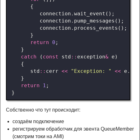
{
connection
.
wait_event
();
connection
.
pump_messages
();
connection
.
process_events
();
}
return
0
;
}
catch
(
const
std
::
exception
&
e
)
{
std
::
cerr
<<
"Exception: "
<<
e
.
wha
}
return
1
;
}
Собственно что тут происходит:
создаём подключение
регистрируем обработчик для эвента QueueMember
(смотрим токи на AMI)