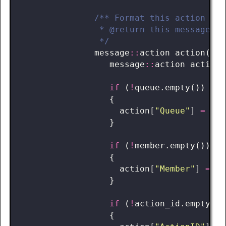
                */
message
::
action
action
()
c
message
::
action
action
(
if
(
!
queue
.
empty
())
{
action
[
"Queue"
]
=
que
}
if
(
!
member
.
empty
())
{
action
[
"Member"
]
=
me
}
if
(
!
action_id
.
empty
())
{