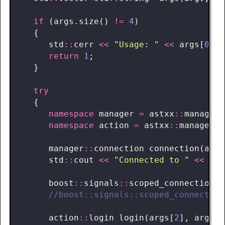
if
(
args
.
size
()
!=
4
)
{
std
::
cerr
<<
"Usage: "
<<
args
[
0
]
<
return
1
;
}
try
{
namespace
manager
=
astxx
::
manager
;
namespace
action
=
astxx
::
manager
::
manager
::
connection
connection
(
args
std
::
cout
<<
"Connected to "
<<
con
boost
::
signals
::
scoped_connection
c
action
::
login
login
(
args
[
2
],
args
[
3