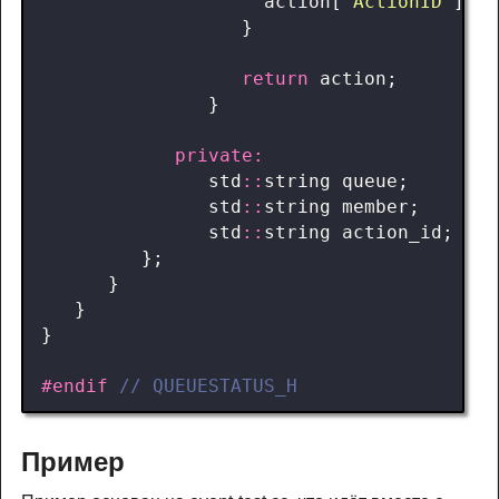
action
[
"ActionID"
]
=
}
return
action
;
}
private
:
std
::
string
queue
;
std
::
string
member
;
std
::
string
action_id
;
};
}
}
}
#endif 
Пример