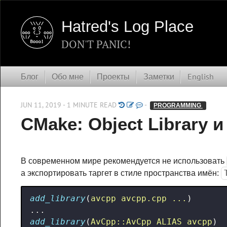
Hatred's Log Place
DON'T PANIC!
Блог
Обо мне
Проекты
Заметки
English
JUN 11, 2019 - 1 MINUTE READ
-
PROGRAMMING 
CMake: Object Library и 
В современном мире рекомендуется не использовать
а экспортировать таргет в стиле пространства имён:
add_library
(
avcpp
avcpp.cpp
...
)
add_library
(
AvCpp::AvCpp
ALIAS
avcpp
)