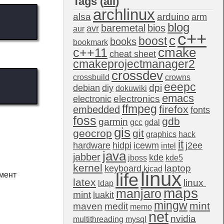
Tags (
all
)
archlinux
alsa
arduino
arm
blog
baremetal
bios
avr
aur
c++
c
boost
books
bookmark
c++11
cmake
cheat sheet
cmakeprojectmanager2
crossdev
crossbuild
crowns
eeepc
dpi
debian
diy
dokuwiki
emacs
electronics
electronic
ffmpeg
firefox
embedded
fonts
foss
gdb
garmin
gcc
gdal
gis
geocrop
git
graphics
hack
it
hardware
hidpi
icewm
j2ee
intel
java
jabber
kde
jboss
kde5
kernel
laptop
keyboard
kicad
linux
life
омент
latex
linux 
ldap
maps
manjaro
mint
luakit
mingw
mint
maven
medit
memo
net
nvidia
multithreading
mysql