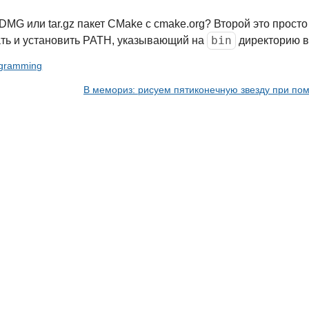
DMG или tar.gz пакет CMake с cmake.org? Второй это просто
bin
ать и установить PATH, указывающий на
директорию в
gramming
В мемориз: рисуем пятиконечную звезду при по