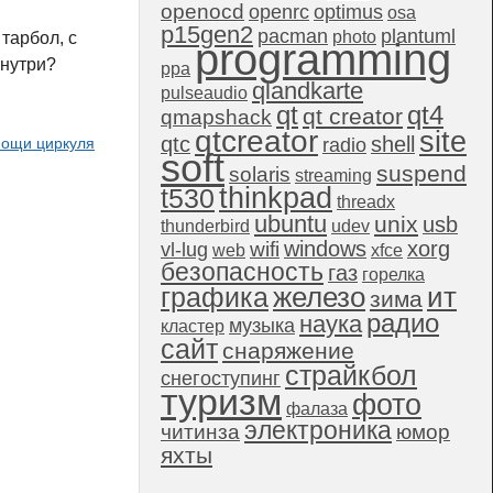
openocd
openrc
optimus
osa
p15gen2
pacman
plantuml
photo
 тарбол, с
programming
нутри?
ppa
qlandkarte
pulseaudio
qt4
qt
qt creator
qmapshack
qtcreator
site
qtc
shell
radio
мощи циркуля
soft
suspend
solaris
streaming
thinkpad
t530
threadx
ubuntu
unix
usb
thunderbird
udev
windows
xorg
wifi
vl-lug
web
xfce
безопасность
газ
горелка
графика
железо
ит
зима
радио
наука
музыка
кластер
сайт
снаряжение
страйкбол
снегоступинг
туризм
фото
фалаза
электроника
читинза
юмор
яхты