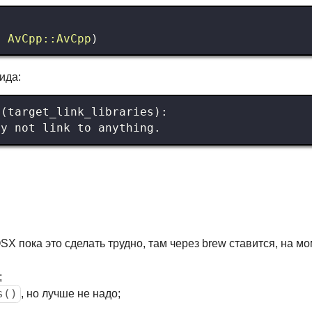
C
AvCpp::AvCpp
)
ида:
SX пока это сделать трудно, там через brew ставится, на м
;
s()
, но лучше не надо;