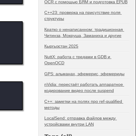
OCR с помощью БЯМ и подготовка EPUB
C++23: проверка на присутствие поля 
структуры
Кратко о ненаписанном: традиционная 
Читинза, Мокруша, Заманиха и другие
Кыргызстан 2025
NuttX: работа с тредами в GDB и 
OpenOCD
GPS: альманах, эфемерис, эфемериды
nVidia: перестаёт работать аппаратное 
кодирование видео после suspend
C++: заметки на полях про ref-qualified 
методы
LocalSend: отправка файлов между 
устройсвами внутри LAN