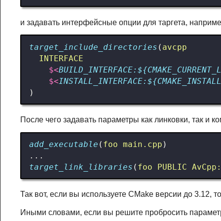
и задавать интерфейсные опции для таргета, наприме
target_include_directories
(
avcpp
INTERFACE
$<
BUILD_INTERFACE:${CMAKE_CURRENT_
$<
INSTALL_INTERFACE:${CMAKE_INSTAL
)
После чего задавать параметры как линковки, так и 
add_executable
(
foo
main.cpp
)
target_link_libraries
(
foo
PUBLIC
AvCpp
Так вот, если вы используете CMake версии до 3.12, т
Иными словами, если вы решите пробросить параметр