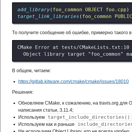
add_library
(
foo_common
OBJECT
foo.cpp
)
target_link_libraries
(
foo_common
PUBLI
То получите сообщение об ошибке, примерно такого в
В общем, читаем:
https://gitlab.kitware.com/cmake/cmake/issues/18010
Решения:
Обновляем CMake, к сожалению, на travis.org для O
написания статьи, 3.11.4;
target_include_directories()
Используем
include_directorie
Используем как и раньше
Не используем Object Library, что не всегда удобно.