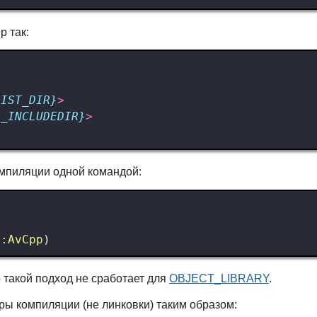
р так:
LIST_DIR}
>
L_INCLUDEDIR}
>
компиляции одной командой:
::AvCpp
)
о такой подход не сработает для
OBJECT_LIBRARY
.
ы компиляции (не линковки) таким образом: