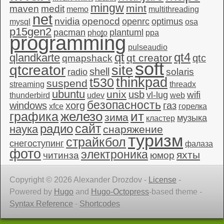
mingw
mint
maven
medit
memo
multithreading
net
nvidia
openocd
openrc
optimus
mysql
osa
p15gen2
pacman
plantuml
photo
ppa
programming
pulseaudio
qt4
qt
qlandkarte
qt creator
qtc
qmapshack
soft
qtcreator
site
shell
solaris
radio
thinkpad
t530
suspend
streaming
threadx
ubuntu
unix
usb
wifi
vl-lug
thunderbird
udev
web
безопасность
windows
xorg
газ
xfce
горелка
графика
железо
ит
зима
музыка
кластер
сайт
радио
наука
снаряжение
туризм
страйкбол
снегоступинг
фалаза
фото
электроника
яхты
читинза
юмор
Copyright © 2026 Alexander Drozdov -
License
-
Powered by
Hugo
and
Hugo-Octopress
-based theme -
Syntax Reference
-
Shortcodes