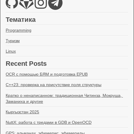
Тематика
Programming
Туризм
Linux
Recent Posts
OCR с помощью БЯМ и подготовка EPUB
C++23: проверка на присутствие поля структуры
Кратко о ненаписанном: традиционная Читинза, Мокруша, 
Заманиха и другие
Кыргызстан 2025
NuttX: работа с тредами в GDB и OpenOCD
GPS: альманах, эфемерис, эфемериды