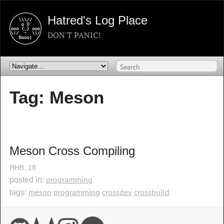
Hatred's Log Place
DON'T PANIC!
Tag: Meson
Meson Cross Compiling
ЯНВ.
18
programming
posted in:
meson
programming
crossdev
crossbuild
tags: