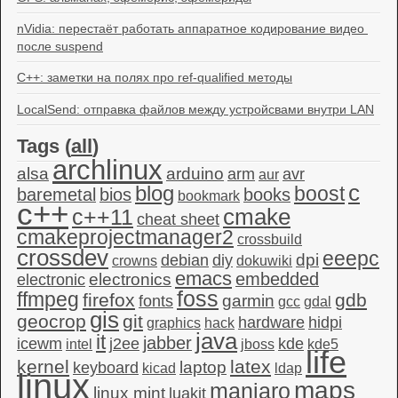
nVidia: перестаёт работать аппаратное кодирование видео 
после suspend
C++: заметки на полях про ref-qualified методы
LocalSend: отправка файлов между устройсвами внутри LAN
Tags (
all
)
archlinux
alsa
arduino
arm
avr
aur
c
blog
boost
baremetal
bios
books
bookmark
c++
c++11
cmake
cheat sheet
cmakeprojectmanager2
crossbuild
crossdev
eeepc
dpi
debian
diy
crowns
dokuwiki
emacs
embedded
electronics
electronic
foss
ffmpeg
firefox
gdb
garmin
fonts
gcc
gdal
gis
geocrop
git
hardware
hidpi
graphics
hack
java
it
jabber
icewm
j2ee
kde
intel
jboss
kde5
life
kernel
latex
laptop
keyboard
kicad
ldap
linux
maps
manjaro
linux mint
luakit