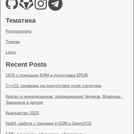
Тематика
Programming
Туризм
Linux
Recent Posts
OCR с помощью БЯМ и подготовка EPUB
C++23: проверка на присутствие поля структуры
Кратко о ненаписанном: традиционная Читинза, Мокруша, 
Заманиха и другие
Кыргызстан 2025
NuttX: работа с тредами в GDB и OpenOCD
GPS: альманах, эфемерис, эфемериды