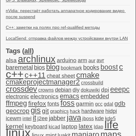
nVidia: перестаёт работать аппаратное кодирование видео 
после suspend
C++: заметки на полях про ref-qualified методы
LocalSend: отправка файлов между устройсвами внутри LAN
Tags (
all
)
archlinux
alsa
arduino
arm
avr
aur
c
blog
boost
baremetal
bios
books
bookmark
c++
c++11
cmake
cheat sheet
cmakeprojectmanager2
crossbuild
crossdev
eeepc
dpi
debian
diy
crowns
dokuwiki
emacs
embedded
electronics
electronic
foss
ffmpeg
firefox
gdb
garmin
fonts
gcc
gdal
gis
geocrop
git
hardware
hidpi
graphics
hack
java
it
jabber
icewm
j2ee
kde
intel
jboss
kde5
life
kernel
latex
laptop
keyboard
kicad
ldap
linux
maps
manjaro
linux mint
luakit