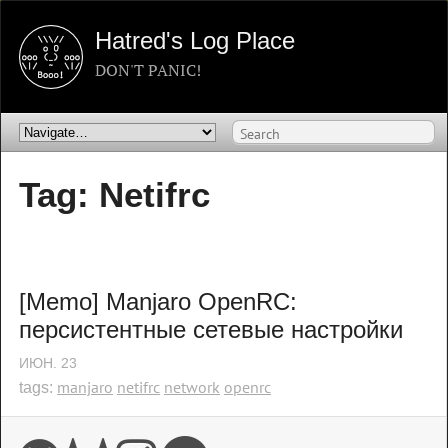
Hatred's Log Place
DON'T PANIC!
Tag: Netifrc
[Memo] Manjaro OpenRC: 
персистентные сетевые настройки
ИЮН.
23
manjaro
netifrc
network
openrc
tags: