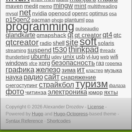
mingw
mint
maven
medit
memo
multithreading
net
nvidia
openocd
openrc
optimus
mysql
osa
p15gen2
pacman
plantuml
photo
ppa
programming
pulseaudio
qt4
qt
qlandkarte
qt creator
qtc
qmapshack
soft
qtcreator
site
shell
solaris
radio
thinkpad
t530
suspend
streaming
threadx
ubuntu
unix
usb
wifi
vl-lug
thunderbird
udev
web
безопасность
windows
xorg
газ
xfce
горелка
графика
железо
ит
зима
музыка
кластер
сайт
радио
наука
снаряжение
туризм
страйкбол
снегоступинг
фалаза
фото
электроника
яхты
читинза
юмор
Copyright © 2026 Alexander Drozdov -
License
-
Powered by
Hugo
and
Hugo-Octopress
-based theme -
Syntax Reference
-
Shortcodes