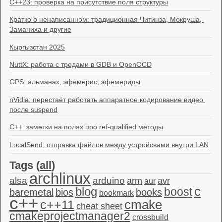
C++23: проверка на присутствие поля структуры
Кратко о ненаписанном: традиционная Читинза, Мокруша, 
Заманиха и другие
Кыргызстан 2025
NuttX: работа с тредами в GDB и OpenOCD
GPS: альманах, эфемерис, эфемериды
nVidia: перестаёт работать аппаратное кодирование видео 
после suspend
C++: заметки на полях про ref-qualified методы
LocalSend: отправка файлов между устройсвами внутри LAN
Tags (
all
)
archlinux
alsa
arduino
arm
avr
aur
c
blog
boost
baremetal
bios
books
bookmark
c++
c++11
cmake
cheat sheet
cmakeprojectmanager2
crossbuild