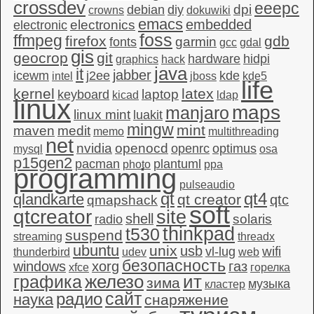
crossdev
eeepc
dpi
debian
diy
crowns
dokuwiki
emacs
embedded
electronics
electronic
foss
ffmpeg
firefox
gdb
garmin
fonts
gcc
gdal
gis
geocrop
git
hardware
hidpi
graphics
hack
java
it
jabber
icewm
j2ee
kde
intel
jboss
kde5
life
kernel
latex
laptop
keyboard
kicad
ldap
linux
maps
manjaro
linux mint
luakit
mingw
mint
maven
medit
memo
multithreading
net
nvidia
openocd
openrc
optimus
mysql
osa
p15gen2
pacman
plantuml
photo
ppa
programming
pulseaudio
qt4
qt
qlandkarte
qt creator
qtc
qmapshack
soft
qtcreator
site
shell
solaris
radio
thinkpad
t530
suspend
streaming
threadx
ubuntu
unix
usb
wifi
vl-lug
thunderbird
udev
web
безопасность
windows
xorg
газ
xfce
горелка
графика
железо
ит
зима
музыка
кластер
сайт
радио
наука
снаряжение