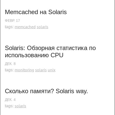
Memcached на Solaris
ФЕВР.
17
memcached
solaris
tags:
Solaris: Обзорная статистика по 
использованию CPU
ДЕК.
8
monitoring
solaris
unix
tags:
Сколько памяти? Solaris way.
ДЕК.
4
solaris
tags: