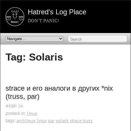
Hatred's Log Place
DON'T PANIC!
Tag: Solaris
strace и его аналоги в других *nix 
(truss, par)
ФЕВР.
24
linux
posted in:
archlinux
linux
par
solaris
strace
truss
tags: