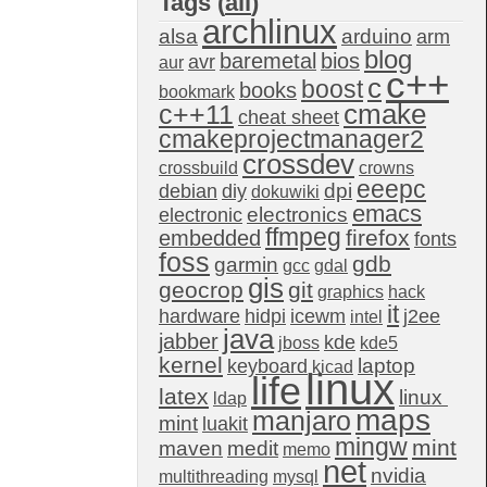
Tags (
all
)
archlinux
alsa
arduino
arm
blog
baremetal
bios
avr
aur
c++
c
boost
books
bookmark
c++11
cmake
cheat sheet
cmakeprojectmanager2
crossdev
crossbuild
crowns
eeepc
dpi
debian
diy
dokuwiki
emacs
electronics
electronic
ffmpeg
firefox
embedded
fonts
foss
gdb
garmin
gcc
gdal
gis
geocrop
git
graphics
hack
it
hardware
hidpi
icewm
j2ee
intel
java
jabber
kde
jboss
kde5
kernel
laptop
keyboard
kicad
linux
life
latex
linux 
ldap
maps
manjaro
mint
luakit
mingw
mint
maven
medit
memo
net
nvidia
multithreading
mysql