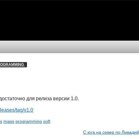
OGRAMMING 
остаточно для релиза версии 1.0.
eleases/tag/v1.0
is
maps
programming
soft
С юга на север по Ливадий