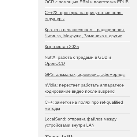
OCR с помощью БЯМ и подготовка EPUB
C++23: проверка на присутствие поля 
структуры
Кратко о ненаписанном: традиционная 
Читинза, Мокруша, Заманиха и другие
Кыргызстан 2025
NuttX: работа с тредами в GDB и 
OpenOCD
GPS: альманах, эфемерис, эфемериды
nVidia: перестаёт работать аппаратное 
кодирование видео после suspend
C++: заметки на полях про ref-qualified 
методы
LocalSend: отправка файлов между 
устройсвами внутри LAN