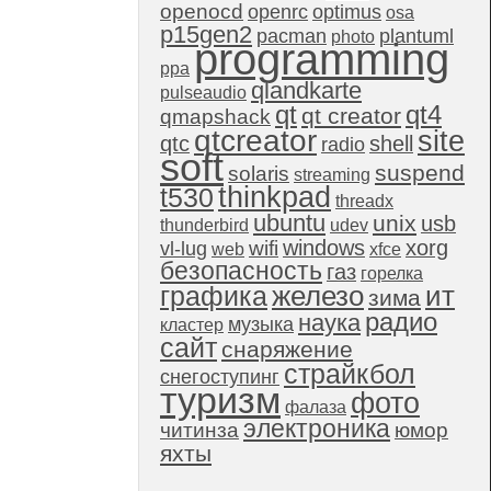
openocd
openrc
optimus
osa
p15gen2
pacman
plantuml
photo
programming
ppa
qlandkarte
pulseaudio
qt4
qt
qt creator
qmapshack
qtcreator
site
qtc
shell
radio
soft
suspend
solaris
streaming
thinkpad
t530
threadx
ubuntu
unix
usb
thunderbird
udev
windows
xorg
wifi
vl-lug
web
xfce
безопасность
газ
горелка
графика
железо
ит
зима
радио
наука
музыка
кластер
сайт
снаряжение
страйкбол
снегоступинг
туризм
фото
фалаза
электроника
читинза
юмор
яхты