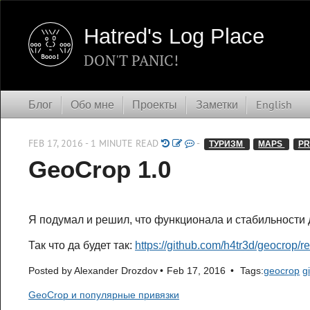
Hatred's Log Place
DON'T PANIC!
Блог
Обо мне
Проекты
Заметки
English
FEB 17, 2016 - 1 MINUTE READ
-
ТУРИЗМ 
MAPS 
PR
GeoCrop 1.0
Я подумал и решил, что функционала и стабильности д
Так что да будет так:
https://github.com/h4tr3d/geocrop/r
Posted by
Alexander Drozdov
Feb 17, 2016
Tags:
geocrop
g
GeoCrop и популярные привязки