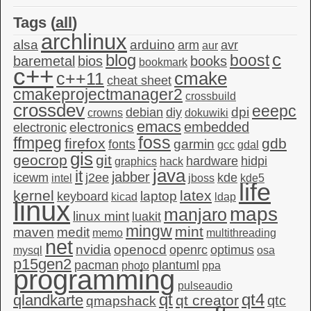
Tags (
all
)
archlinux
alsa
arduino
arm
avr
aur
c
blog
boost
baremetal
bios
books
bookmark
c++
c++11
cmake
cheat sheet
cmakeprojectmanager2
crossbuild
crossdev
eeepc
dpi
debian
diy
crowns
dokuwiki
emacs
embedded
electronics
electronic
foss
ffmpeg
firefox
gdb
garmin
fonts
gcc
gdal
gis
geocrop
git
hardware
hidpi
graphics
hack
java
it
jabber
icewm
j2ee
kde
intel
jboss
kde5
life
kernel
latex
laptop
keyboard
kicad
ldap
linux
maps
manjaro
linux mint
luakit
mingw
mint
maven
medit
memo
multithreading
net
nvidia
openocd
openrc
optimus
mysql
osa
p15gen2
pacman
plantuml
photo
ppa
programming
pulseaudio
qt4
qt
qlandkarte
qt creator
qtc
qmapshack