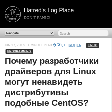
Hatred's Log Place
DON'T PANIC!
JUN 12, 2018 - 1 MINUTE READ
-
-
[RU]
[EN]
LINUX 
PROGRAMMING 
Почему разработчики
драйверов для Linux
могут ненавидеть
дистрибутивы
подобные CentOS?