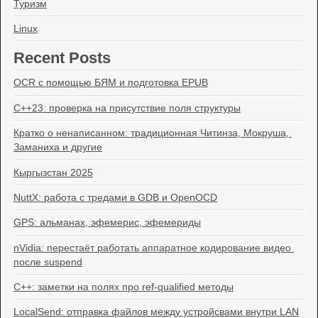
Туризм
Linux
Recent Posts
OCR с помощью БЯМ и подготовка EPUB
C++23: проверка на присутствие поля структуры
Кратко о ненаписанном: традиционная Читинза, Мокруша, 
Заманиха и другие
Кыргызстан 2025
NuttX: работа с тредами в GDB и OpenOCD
GPS: альманах, эфемерис, эфемериды
nVidia: перестаёт работать аппаратное кодирование видео 
после suspend
C++: заметки на полях про ref-qualified методы
LocalSend: отправка файлов между устройсвами внутри LAN