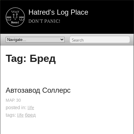
Hatred's Log Place
DON'T PANIC!
Tag: Бред
Автозавод Соллерс
МАР.
30
life
posted in:
life
бред
tags: