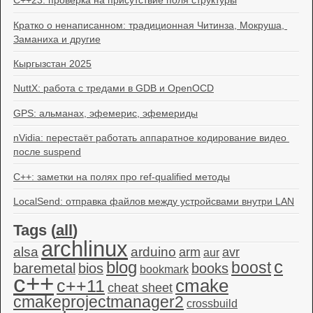
C++23: проверка на присутствие поля структуры
Кратко о ненаписанном: традиционная Читинза, Мокруша, 
Заманиха и другие
Кыргызстан 2025
NuttX: работа с тредами в GDB и OpenOCD
GPS: альманах, эфемерис, эфемериды
nVidia: перестаёт работать аппаратное кодирование видео 
после suspend
C++: заметки на полях про ref-qualified методы
LocalSend: отправка файлов между устройсвами внутри LAN
Tags (
all
)
archlinux
alsa
arduino
arm
avr
aur
c
blog
boost
baremetal
bios
books
bookmark
c++
c++11
cmake
cheat sheet
cmakeprojectmanager2
crossbuild