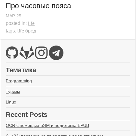
Про часовые пояса
МАР.
25
life
posted in:
life
бред
tags:
Тематика
Programming
Туризм
Linux
Recent Posts
OCR с помощью БЯМ и подготовка EPUB