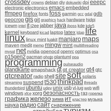
crossdev
eeepc
dpi
debian
diy
crowns
dokuwiki
emacs
embedded
electronics
electronic
foss
ffmpeg
firefox
gdb
garmin
fonts
gcc
gdal
gis
geocrop
git
hardware
hidpi
graphics
hack
java
it
jabber
icewm
j2ee
kde
intel
jboss
kde5
life
kernel
latex
laptop
keyboard
kicad
ldap
linux
maps
manjaro
linux mint
luakit
mingw
mint
maven
medit
memo
multithreading
net
nvidia
openocd
openrc
optimus
mysql
osa
p15gen2
pacman
plantuml
photo
ppa
programming
pulseaudio
qt4
qt
qlandkarte
qt creator
qtc
qmapshack
soft
qtcreator
site
shell
solaris
radio
thinkpad
t530
suspend
streaming
threadx
ubuntu
unix
usb
wifi
vl-lug
thunderbird
udev
web
безопасность
windows
xorg
газ
xfce
горелка
графика
железо
ит
зима
музыка
кластер
сайт
радио
наука
снаряжение
туризм