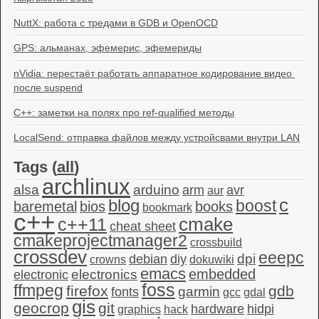
NuttX: работа с тредами в GDB и OpenOCD
GPS: альманах, эфемерис, эфемериды
nVidia: перестаёт работать аппаратное кодирование видео 
после suspend
C++: заметки на полях про ref-qualified методы
LocalSend: отправка файлов между устройсвами внутри LAN
Tags (
all
)
archlinux
alsa
arduino
arm
avr
aur
c
blog
boost
baremetal
bios
books
bookmark
c++
c++11
cmake
cheat sheet
cmakeprojectmanager2
crossbuild
crossdev
eeepc
dpi
debian
diy
crowns
dokuwiki
emacs
embedded
electronics
electronic
foss
ffmpeg
firefox
gdb
garmin
fonts
gcc
gdal
gis
geocrop
git
hardware
hidpi
graphics
hack