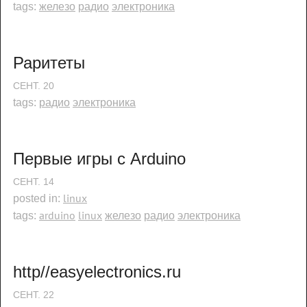
железо
радио
электроника
tags:
Раритеты
СЕНТ.
20
радио
электроника
tags:
Первые игры с Arduino
СЕНТ.
14
linux
posted in:
arduino
linux
железо
радио
электроника
tags:
http//easyelectronics.ru
СЕНТ.
22