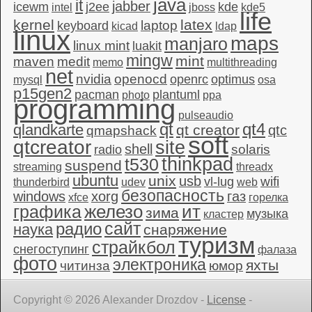
java
it
jabber
icewm
j2ee
kde
intel
jboss
kde5
life
kernel
latex
laptop
keyboard
kicad
ldap
linux
maps
manjaro
linux mint
luakit
mingw
mint
maven
medit
memo
multithreading
net
nvidia
openocd
openrc
optimus
mysql
osa
p15gen2
pacman
plantuml
photo
ppa
programming
pulseaudio
qt4
qt
qlandkarte
qt creator
qtc
qmapshack
soft
qtcreator
site
shell
solaris
radio
thinkpad
t530
suspend
streaming
threadx
ubuntu
unix
usb
wifi
vl-lug
thunderbird
udev
web
безопасность
windows
xorg
газ
xfce
горелка
графика
железо
ит
зима
музыка
кластер
сайт
радио
наука
снаряжение
туризм
страйкбол
снегоступинг
фалаза
фото
электроника
яхты
читинза
юмор
Copyright © 2026 Alexander Drozdov -
License
-