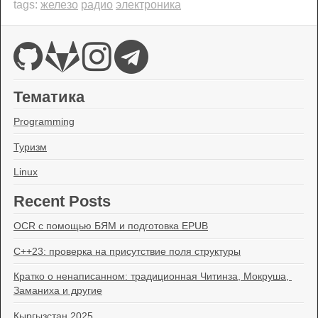
железо
радио
электроника
tags:
Тематика
Programming
Туризм
Linux
Recent Posts
OCR с помощью БЯМ и подготовка EPUB
C++23: проверка на присутствие поля структуры
Кратко о ненаписанном: традиционная Читинза, Мокруша, 
Заманиха и другие
Кыргызстан 2025