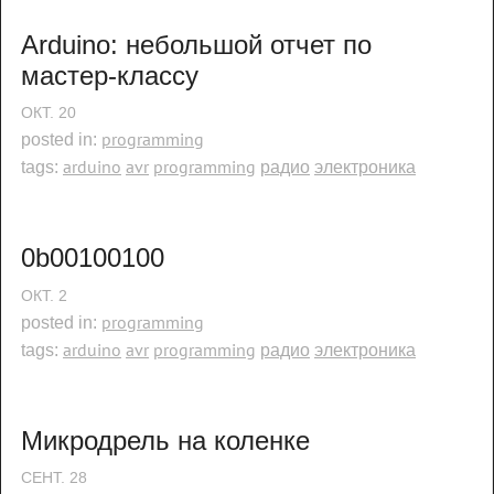
Arduino: небольшой отчет по 
мастер-классу
ОКТ.
20
programming
posted in:
arduino
avr
programming
радио
электроника
tags:
0b00100100
ОКТ.
2
programming
posted in:
arduino
avr
programming
радио
электроника
tags:
Микродрель на коленке
СЕНТ.
28