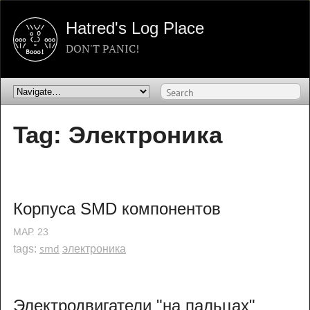
Hatred's Log Place
DON'T PANIC!
Tag: Электроника
Корпуса SMD компонентов
МАР.
23
smd
электроника
tags:
Электродвигатели "на пальцах"