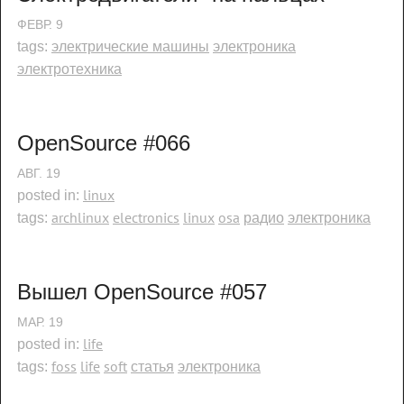
ФЕВР.
9
электрические машины
электроника
tags:
электротехника
OpenSource #066
АВГ.
19
linux
posted in:
archlinux
electronics
linux
osa
радио
электроника
tags:
Вышел OpenSource #057
МАР.
19
life
posted in:
foss
life
soft
статья
электроника
tags: